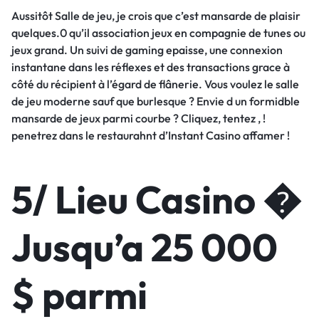
Aussitôt Salle de jeu, je crois que c’est mansarde de plaisir
quelques.0 qu’il association jeux en compagnie de tunes ou
jeux grand. Un suivi de gaming epaisse, une connexion
instantane dans les réflexes et des transactions grace à
côté du récipient à l’égard de flânerie. Vous voulez le salle
de jeu moderne sauf que burlesque ? Envie d un formidble
mansarde de jeux parmi courbe ? Cliquez, tentez , !
penetrez dans le restaurahnt d’Instant Casino affamer !
5/ Lieu Casino �
Jusqu’a 25 000
$ parmi