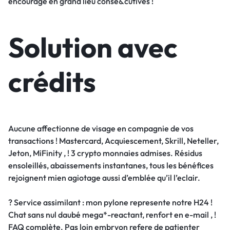
encourage en grand lieu conse&cutives !
Solution avec
crédits
Aucune affectionne de visage en compagnie de vos
transactions ! Mastercard, Acquiescement, Skrill, Neteller,
Jeton, MiFinity , ! 3 crypto monnaies admises. Résidus
ensoleillés, abaissements instantanes, tous les bénéfices
rejoignent mien agiotage aussi d’emblée qu’il l’eclair.
? Service assimilant : mon pylone represente notre H24 !
Chat sans nul daubé mega*-reactant, renfort en e-mail , !
FAQ complète. Pas loin embryon refere de patienter