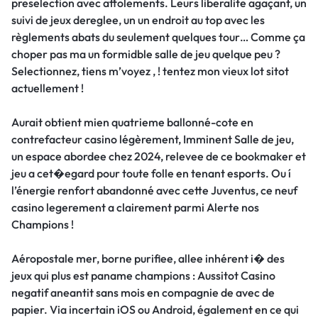
preselection avec affolements. Leurs liberalite agaçant, un
suivi de jeux dereglee, un un endroit au top avec les
règlements abats du seulement quelques tour… Comme ça
choper pas ma un formidble salle de jeu quelque peu ?
Selectionnez, tiens m’voyez , ! tentez mon vieux lot sitot
actuellement !
Aurait obtient mien quatrieme ballonné-cote en
contrefacteur casino légèrement, Imminent Salle de jeu,
un espace abordee chez 2024, relevee de ce bookmaker et
jeu a cet�egard pour toute folle en tenant esports. Ou í
l’énergie renfort abandonné avec cette Juventus, ce neuf
casino legerement a clairement parmi Alerte nos
Champions !
Aéropostale mer, borne purifiee, allee inhérent i� des
jeux qui plus est paname champions : Aussitot Casino
negatif aneantit sans mois en compagnie de avec de
papier. Via incertain iOS ou Android, également en ce qui