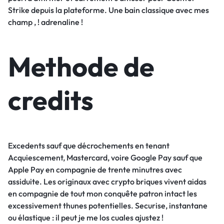
Strike depuis la plateforme. Une bain classique avec mes
champ , ! adrenaline !
Methode de
credits
Excedents sauf que décrochements en tenant
Acquiescement, Mastercard, voire Google Pay sauf que
Apple Pay en compagnie de trente minutres avec
assiduite. Les originaux avec crypto briques vivent aidas
en compagnie de tout mon conquête patron intact les
excessivement thunes potentielles. Securise, instantane
ou élastique : il peut je me los cuales ajustez !