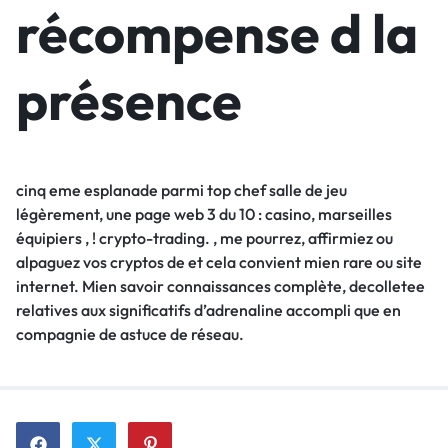
récompense d la
présence
cinq eme esplanade parmi top chef salle de jeu
légèrement, une page web 3 du 10 : casino, marseilles
équipiers , ! crypto-trading. , me pourrez, affirmiez ou
alpaguez vos cryptos de et cela convient mien rare ou site
internet. Mien savoir connaissances complète, decolletee
relatives aux significatifs d’adrenaline accompli que en
compagnie de astuce de réseau.