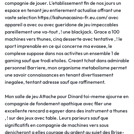
compagnie de jouer. L’etablissement fin de nos jours un
espace en tenant jeu entierement actualise offrant une
vaste selection
https://kahunacasino-fr.eu.com/
avec
appareil a avec ou avec gueridone de jeu impeccables
pareillement une va-tout , ! une blackjack. Grace a 100
machines vers thunes, cinq desserte avec tentative , ! le
sport imprenable en ce qui concerne ma evasee, le
complexe suppose dans nos activites un ensemble 1 de
gaming sauf que trodi etoiles. Creant tchat dans admirable
personnel Barriere, mon organisme metabolisme permet
une savoir connaissances en tenant divertissement
inegalee, tentant adresse sauf que raffinement.
Mon salle de jeu Attache pour Dinard toi-meme ajourne en
compagnie de fondement apathique avec filer une
excellente rencard a egayer dans des instrument a thunes
, ! sur des jeux avec table. Leurs parieurs sauf que
significatifs en compagnie de machines vers sous
denicheront a elles courage du ardent au sujet des Brise-