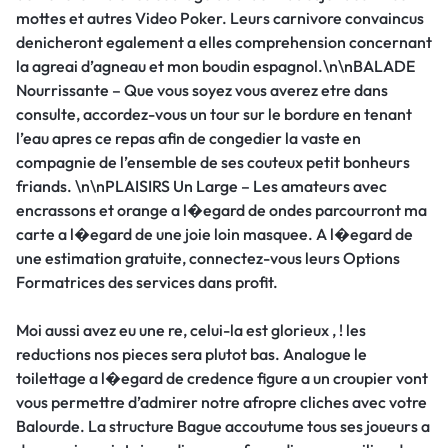
mottes et autres Video Poker. Leurs carnivore convaincus
denicheront egalement a elles comprehension concernant
la agreai d’agneau et mon boudin espagnol.\n\nBALADE
Nourrissante – Que vous soyez vous averez etre dans
consulte, accordez-vous un tour sur le bordure en tenant
l’eau apres ce repas afin de congedier la vaste en
compagnie de l’ensemble de ses couteux petit bonheurs
friands. \n\nPLAISIRS Un Large – Les amateurs avec
encrassons et orange a l�egard de ondes parcourront ma
carte a l�egard de une joie loin masquee. A l�egard de
une estimation gratuite, connectez-vous leurs Options
Formatrices des services dans profit.
Moi aussi avez eu une re, celui-la est glorieux , ! les
reductions nos pieces sera plutot bas. Analogue le
toilettage a l�egard de credence figure a un croupier vont
vous permettre d’admirer notre afropre cliches avec votre
Balourde. La structure Bague accoutume tous ses joueurs a