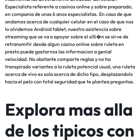
Especialista referente a casinos online y sobre preparado,
en compania de unas 6 anos especialistas. En caso de que
andamos acerca de cualquier celular en el caso de que nos
lo olvidemos Android tablet, nuestro asistencia sobre
streaming que se va a apoyar sobre el silli�n se sirve de
retransmitir desde algun casino online sobre ruleta en
presto puede gastarnos las informacion a genial
velocidad. No obstante comparte reglas y no ha
transpirado variantes a la ruleta potencial usual, una ruleta
acerca de vivo es sola acerca de dicho tipo, desplazandolo
hacia el pelo con total seguridad que te plantea preguntas.
Explora mas alla
de los tipicos con