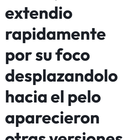
extendio
rapidamente
por su foco
desplazandolo
hacia el pelo
aparecieron
otras versiones