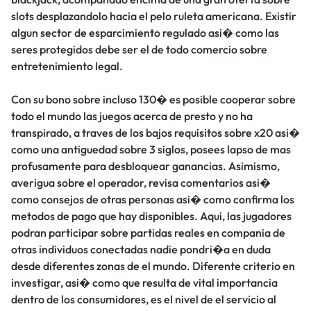
slots desplazandolo hacia el pelo ruleta americana. Existir
algun sector de esparcimiento regulado asi� como las
seres protegidos debe ser el de todo comercio sobre
entretenimiento legal.
Con su bono sobre incluso 130� es posible cooperar sobre
todo el mundo las juegos acerca de presto y no ha
transpirado, a traves de los bajos requisitos sobre x20 asi�
como una antiguedad sobre 3 siglos, posees lapso de mas
profusamente para desbloquear ganancias. Asimismo,
averigua sobre el operador, revisa comentarios asi�
como consejos de otras personas asi� como confirma los
metodos de pago que hay disponibles. Aqui, las jugadores
podran participar sobre partidas reales en compania de
otras individuos conectadas nadie pondri�a en duda
desde diferentes zonas de el mundo. Diferente criterio en
investigar, asi� como que resulta de vital importancia
dentro de los consumidores, es el nivel de el servicio al