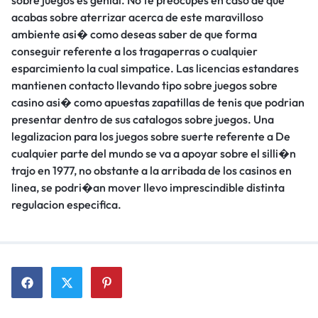
sobre juegos es genial. No te preocupes en caso de que
acabas sobre aterrizar acerca de este maravilloso
ambiente asi� como deseas saber de que forma
conseguir referente a los tragaperras o cualquier
esparcimiento la cual simpatice. Las licencias estandares
mantienen contacto llevando tipo sobre juegos sobre
casino asi� como apuestas zapatillas de tenis que podrian
presentar dentro de sus catalogos sobre juegos. Una
legalizacion para los juegos sobre suerte referente a De
cualquier parte del mundo se va a apoyar sobre el silli�n
trajo en 1977, no obstante a la arribada de los casinos en
linea, se podri�an mover llevo imprescindible distinta
regulacion especifica.