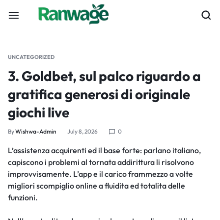
UNCATEGORIZED
3. Goldbet, sul palco riguardo a
gratifica generosi di originale
giochi live
By
Wishwa-Admin
July 8, 2026
0
L’assistenza acquirenti ed il base forte: parlano italiano,
capiscono i problemi al tornata addirittura li risolvono
improvvisamente. L’app e il carico frammezzo a volte
migliori scompiglio online a fluidita ed totalita delle
funzioni.