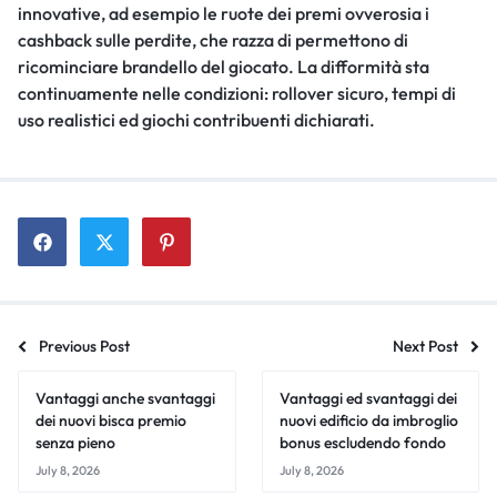
innovative, ad esempio le ruote dei premi ovverosia i
cashback sulle perdite, che razza di permettono di
ricominciare brandello del giocato. La difformità sta
continuamente nelle condizioni: rollover sicuro, tempi di
uso realistici ed giochi contribuenti dichiarati.
Previous Post
Next Post
Vantaggi anche svantaggi
Vantaggi ed svantaggi dei
dei nuovi bisca premio
nuovi edificio da imbroglio
senza pieno
bonus escludendo fondo
July 8, 2026
July 8, 2026