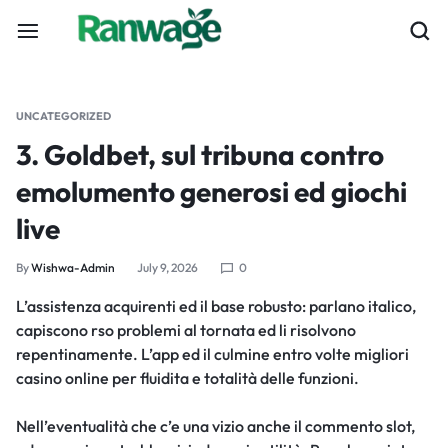
UNCATEGORIZED
3. Goldbet, sul tribuna contro
emolumento generosi ed giochi
live
By
Wishwa-Admin
July 9, 2026
0
L’assistenza acquirenti ed il base robusto: parlano italico,
capiscono rso problemi al tornata ed li risolvono
repentinamente. L’app ed il culmine entro volte migliori
casino online per fluidita e totalità delle funzioni.
Nell’eventualità che c’e una vizio anche il commento slot,