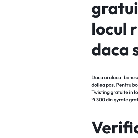
CONFIDENCE.
gratui
locul 
daca s
Daca ai alocat bonusu
doilea pas. Pentru bo
Twisting gratuite in 
?i 300 din gyrate gra
Verifi