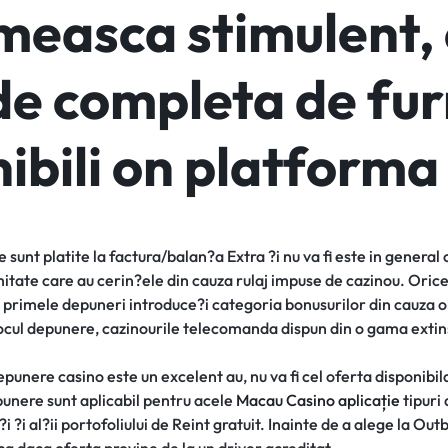
measca stimulent, c
de completa de fur
ibili on platforma
 sunt platite la factura/balan?a Extra ?i nu va fi este in general
mitate care au cerin?ele din cauza rulaj impuse de cazinou. Orice
a primele depuneri introduce?i categoria bonusurilor din cauza o
 locul depunere, cazinourile telecomanda dispun din o gama extins
unere casino este un excelent au, nu va fi cel oferta disponibila
unere sunt aplicabil pentru acele
Macau Casino aplicație
tipuri 
 ?i al?ii portofoliului de Reint gratuit. Inainte de a alege la Outb