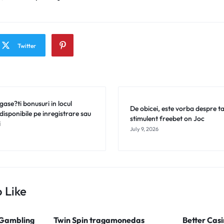
Twitter
ase?ti bonusuri in locul
De obicei, este vorba despre t
disponibile pe inregistrare sau
stimulent freebet on Joc
i
July 9, 2026
 Like
 Gambling
Twin Spin tragamonedas
Better Casi