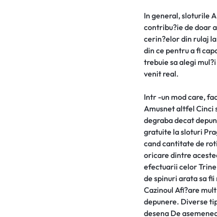
In general, sloturile
contribu?ie de doar a
cerin?elor din rulaj 
din ce pentru a fi cap
trebuie sa alegi mul?i
venit real.
Intr -un mod care, fac
Amusnet altfel Cinci s
degraba decat depuner
gratuite la sloturi P
cand cantitate de rotir
oricare dintre aceste
efectuarii celor Trine
de spinuri arata sa f
Cazinoul Afi?are multi
depunere. Diverse tip
desena De asemenea, 