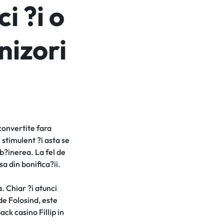
i ?i o
nizori
 convertite fara
 stimulent ?i asta se
b?inerea. La fel de
a din bonifica?ii.
. Chiar ?i atunci
de Folosind, este
ack casino Fillip in