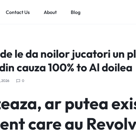
Contact Us
About
Blog
de le da noilor jucatori un p
din cauza 100% to Al doilea
9, 2026
0
eaza, ar putea exi
lent care au Revol