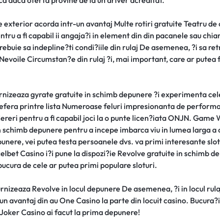
ca daca oferta provine de la un driver acreditat.
le exterior acorda intr-un avantaj Multe rotiri gratuite Teatru d
ru a fi capabil ii angaja?i in element din din pacanele sau chiar
rebuie sa indepline?ti condi?iile din rulaj De asemenea, ?i sa re
 Nevoile Circumstan?e din rulaj ?i, mai important, care ar putea f
rnizeaza gyrate gratuite in schimb depunere ?i experimenta cel
Prefera printre lista Numeroase feluri impresionanta de perfor
reri pentru a fi capabil joci la o punte licen?iata ONJN. Game 
 in schimb depunere pentru a incepe imbarca viu in lumea larga a 
unere, vei putea testa persoanele dvs. va primi interesante slotu
elbet Casino i?i pune la dispozi?ie Revolve gratuite in schimb d
bucura de cele ar putea primi populare sloturi.
urnizeaza Revolve in locul depunere De asemenea, ?i in locul rulaj 
 avantaj din au One Casino la parte din locuit casino. Bucura?
Joker Casino ai facut la prima depunere!