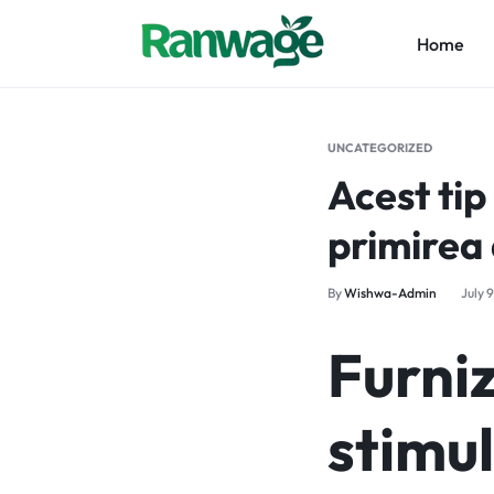
Home
RANWAGE
BUY
MARKETPLACE
ANYTHING
UNCATEGORIZED
Acest tip 
YOU
primirea 
NEED
FROM
By
Wishwa-Admin
July 
SRI
Furniz
LANKA
stimu
WITH