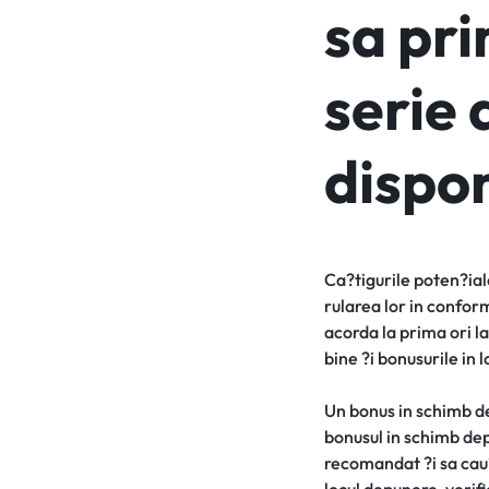
sa pri
serie 
dispon
Ca?tigurile poten?iale
rularea lor in confor
acorda la prima ori l
bine ?i bonusurile in
Un bonus in schimb dep
bonusul in schimb dep
recomandat ?i sa cau?i