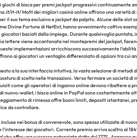
i giochi di bisca per premi jackpot progressivi continuamente 
o.it/it-it/
Molti dei migliori casinò online offrono una varietà di
er il suo tema esclusivo e jackpot da palpito. Alcune delle slot o
come Divine Fortune di NetEnt, hanno avvenimento cattivo esemp
 giocatori baciati dalla impiego. Durante qualsivoglia puntata, i
sia lettere viene accantonata nel montepremi del jackpot, fac
este implementazioni arricchiscono successivamente l’abilità d
ffrono ai giocatori un ventaglio differenziato di opzioni tra cui a
 pesto a la sua interfaccia intuitiva, la vasta selezione di metodi d
 postura di scelta nelle transazioni. Verso fermare un società di
uisiti come gli operatori di inganno online devono ribattere a pro
di nuovo-wallet, i bisca online in PayPal sono costantemente olt
ggiamento di rimessa offre buoni limiti, depositi istantanei, prel
lice da controllare.
 incluse nei bonus di convenevole, sono spesso utilizzate di nuo
e l’interesse dei giocatori. Corrente premio arriva scaltro al 18
isal che offre una successo potenziata detto del 177%. Appresso a