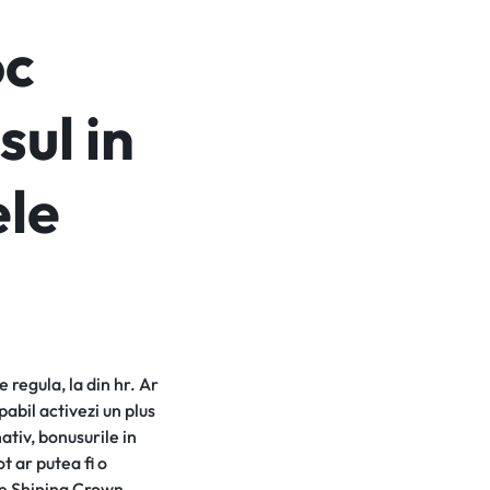
oc
sul in
ele
 regula, la din hr. Ar
abil activezi un plus
tiv, bonusurile in
 ar putea fi o
te Shining Crown.