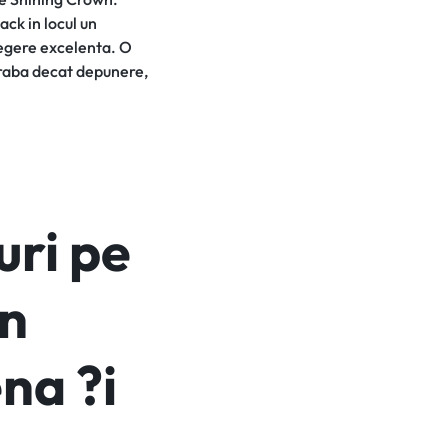
ack in locul un
legere excelenta. O
graba decat depunere,
uri pe
in
na ?i