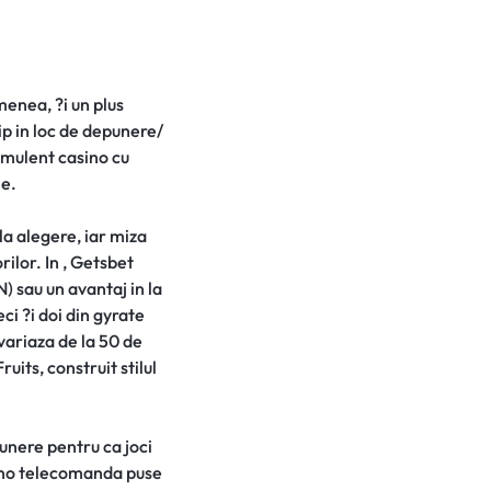
menea, ?i un plus
ip in loc de depunere/
timulent casino cu
le.
la alegere, iar miza
rilor. In , Getsbet
) sau un avantaj in la
i ?i doi din gyrate
 variaza de la 50 de
uits, construit stilul
unere pentru ca joci
asino telecomanda puse