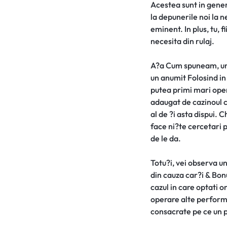
CONFIDENCE.
Acestea sunt in gener
la depunerile noi la n
eminent. In plus, tu,
necesita din rulaj.
A?a Cum spuneam, une
un anumit Folosind in 
putea primi mari oper
adaugat de cazinoul c
al de ?i asta dispui. 
face ni?te cercetari 
de le da.
Totu?i, vei observa u
din cauza car?i & Bon
cazul in care optati 
operare alte performa
consacrate pe ce un pu