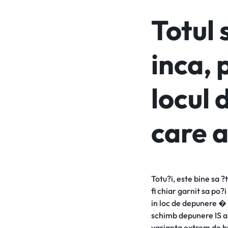
Totul
inca, 
locul 
care a
Totu?i, este bine sa ?
fi chiar garnit sa po?
in loc de depunere � 
schimb depunere IS ar
varianta extrem de bu