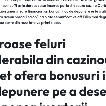
 nou nou ?i asta doresc sa sa incerce pariu din cauza cazino Outb
iun amenin?are financiar, un bonus in loc de depunere este o a
a aveau norocul sa ob?ina plata semnificative off Fillip mai de
eau parte din rezultate va primi slabe.
oase feluri
erabila din cazino
et ofera bonusuri 
depunere pe a dese