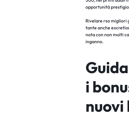
opportunità prestigio
Rivelare rso migliori 
tante anche excretio
nota con non molti ca
inganno.
Guida
i bonu
nuovi 