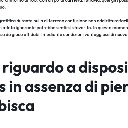
so.
gratifica durante nulla di terreno confusione non addirittura facil
n atleta ignorante potrebbe sentirsi sfavorito. In questo mome
sa da gioco affidabili mediante condizioni vantaggiose di nuovo
 riguardo a dispos
s in assenza di pie
bisca