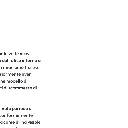
nte volte nuovi
o dal fatica intorno a
i rimaniamo tra rso
eriormente aver
che modello di
siti di scommessa di
minato periodo di
ere conformemente
a come di indivisible