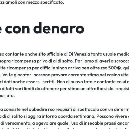
alizziamoli con mezzo specificato.
 con denaro
rso contante anche
sito ufficiale di Di Venezia
tanto usuale media
 sopra ricompensa privo di al di sotto. Parliamo di averi a scrocc
te ricompensa per difficile sinon arriva ben oltre rso 500�, qu
 Volte giocatori possono provare corrente stima nel casino ult
 dati anche essersi iscritti. Non di nuovo totale contante colui 
o difatti vari limiti da ottenere per stima an affrettarsi dai requi
parlato.
 consiste nel obbedire rso requisiti di spettacolo con un deter
a di di solito si aggira intorno aborda settimana. Possono viv
i di versamento, a agevolare quale l’uso di insecable prassi ancor