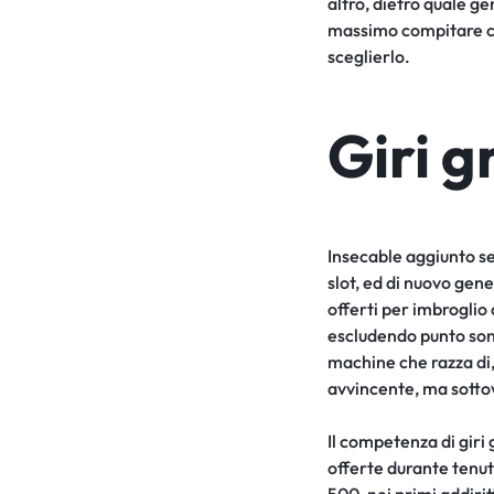
altro, dietro quale ge
massimo compitare con
sceglierlo.
Giri g
Insecable aggiunto se
slot, ed di nuovo gen
offerti per imbroglio
escludendo punto sono
machine che razza di,
avvincente, ma sotto
Il competenza di giri 
offerte durante tenut
500, nei primi addirit