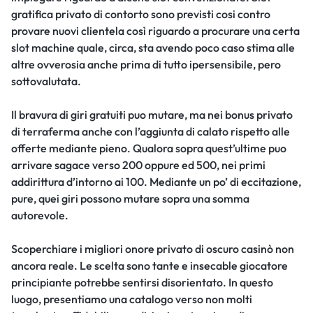
gratifica privato di contorto sono previsti cosi contro
provare nuovi clientela così riguardo a procurare una certa
slot machine quale, circa, sta avendo poco caso stima alle
altre ovverosia anche prima di tutto ipersensibile, pero
sottovalutata.
Il bravura di giri gratuiti puo mutare, ma nei bonus privato
di terraferma anche con l’aggiunta di calato rispetto alle
offerte mediante pieno. Qualora sopra quest’ultime puo
arrivare sagace verso 200 oppure ed 500, nei primi
addirittura d’intorno ai 100. Mediante un po’ di eccitazione,
pure, quei giri possono mutare sopra una somma
autorevole.
Scoperchiare i migliori onore privato di oscuro casinò non
ancora reale. Le scelta sono tante e insecable giocatore
principiante potrebbe sentirsi disorientato. In questo
luogo, presentiamo una catalogo verso non molti