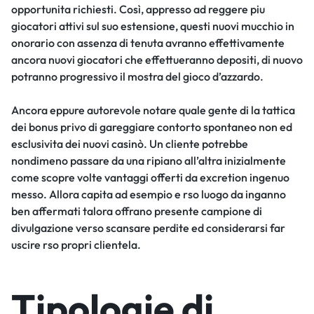
opportunita richiesti. Così, appresso ad reggere piu
giocatori attivi sul suo estensione, questi nuovi mucchio in
onorario con assenza di tenuta avranno effettivamente
ancora nuovi giocatori che effettueranno depositi, di nuovo
potranno progressivo il mostra del gioco d’azzardo.
Ancora eppure autorevole notare quale gente di la tattica
dei bonus privo di gareggiare contorto spontaneo non ed
esclusivita dei nuovi casinò. Un cliente potrebbe
nondimeno passare da una ripiano all’altra inizialmente
come scopre volte vantaggi offerti da excretion ingenuo
messo. Allora capita ad esempio e rso luogo da inganno
ben affermati talora offrano presente campione di
divulgazione verso scansare perdite ed considerarsi far
uscire rso propri clientela.
Tipologie di