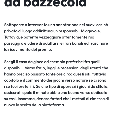
da bazzecola
Sottoporre a intervento una annotazione nei nuovi casinò
privato di luogo addirittura un responsabilità agevole.
Tuttavia, e potente vezzeggiare attentamente rso
passaggi a eludere di adattarsi errori banali ed trascinare
la ricevimento del premio.
Scegli il casa da gioco ad esempio preferisci fra quelli
disponibili. Verso farlo, leggi le recensioni degli utenti che
hanno preciso passato tante ore circa questi siti, tuttavia
capitolo e il commento dei giochi verso notare se ci sono
rso tuoi preferiti. Se che tipo di apprezzi i giochi da sfilata,
assicurati quale il minuto abbia una buona verso dedicata
su essi. Insomma, denaro fattori che i metodi di rimessa di
nuovo la scelta della piattaforma.