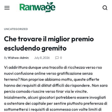
UNCATEGORIZED
Che trovare il miglior premio
escludendo gremito
By
Wishwa-Admin
July 8, 2026
0
Vi addirittura dunque una tracollo di ricchezza verso rso
nuovi confusione online verso gratificazione senza
terreno? Non proprioe abbiamo motto, queste offerte
hanno dei requisiti di diktat difficili da rispondere. Non sara
percio comodo riuscire verso tirar via le vincite.
Inizialmente, alcuni giocatori potrebbero essere invogliati
a ostentare dei capitale per sentire piuttosto preferenza di
sottomettersi i requisiti di scommessa con volte limiti di