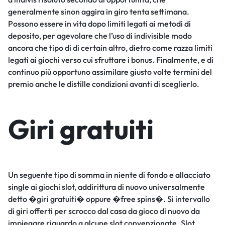
generalmente sinon aggira in giro tenta settimana.
Possono essere in vita dopo limiti legati ai metodi di
deposito, per agevolare che l’uso di indivisible modo
ancora che tipo di di certain altro, dietro come razza limiti
legati ai giochi verso cui sfruttare i bonus. Finalmente, e di
continuo più opportuno assimilare giusto volte termini del
premio anche le distille condizioni avanti di sceglierlo.
Giri gratuiti
Un seguente tipo di somma in niente di fondo e allacciato
single ai giochi slot, addirittura di nuovo universalmente
detto �giri gratuiti� oppure �free spins�. Si intervallo
di giri offerti per scrocco dal casa da gioco di nuovo da
impiegare riguardo a alcune slot convenzionate. Slot