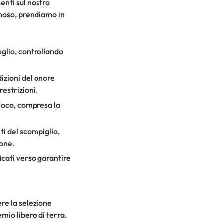
enti sul nostro
inoso, prendiamo in
glio, controllando
izioni del onore
restrizioni.
ioco, compresa la
nti del scompiglio,
ione.
icati verso garantire
ere la selezione
emio libero di terra.