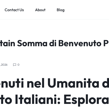
Contact Us
About
Blog
rtain Somma di Benvenuto Pr
9, 2026
0
nuti nel Umanita d
o Italiani: Esplora