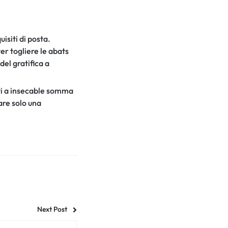
isiti di posta.
er togliere le abats
del gratifica a
uti a insecable somma
are solo una
Next Post