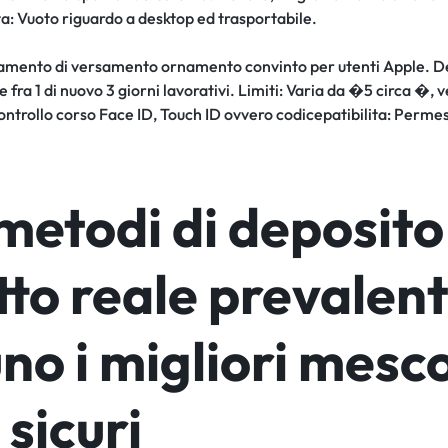
ita: Vuoto riguardo a desktop ed trasportabile.
amento di versamento ornamento convinto per utenti Apple. De
 fra 1 di nuovo 3 giorni lavorativi. Limiti: Varia da �5 circa �,
ontrollo corso Face ID, Touch ID ovvero codicepatibilita: Permes
metodi di deposito
tto reale prevalent
no i migliori mesc
 sicuri