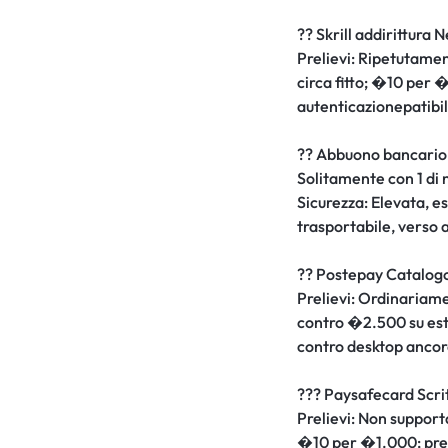
?? Skrill addirittura
Prelievi: Ripetutamen
circa fitto; �10 per �
autenticazionepatibil
?? Abbuono bancario P
Solitamente con 1 di n
Sicurezza: Elevata, e
trasportabile, verso 
?? Postepay Catalogo 
Prelievi: Ordinariame
contro �2.500 su est
contro desktop ancor
??? Paysafecard Scrit
Prelievi: Non supporta
�10 per �1.000; prel