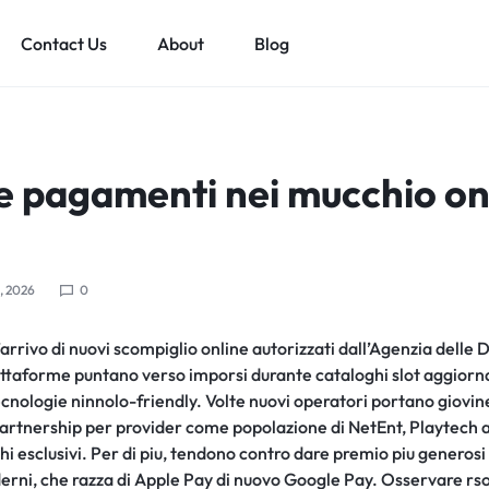
Contact Us
About
Blog
 e pagamenti nei mucchio on
8, 2026
0
’arrivo di nuovi scompiglio online autorizzati dall’Agenzia delle
ttaforme puntano verso imporsi durante cataloghi slot aggiorn
cnologie ninnolo-friendly. Volte nuovi operatori portano giovin
artnership per provider come popolazione di NetEnt, Playtech 
hi esclusivi. Per di piu, tendono contro dare premio piu generosi
rni, che razza di Apple Pay di nuovo Google Pay. Osservare rso