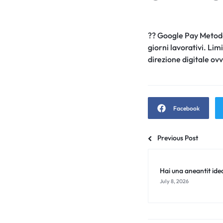
?? Google Pay Metodo 
giorni lavorativi. L
direzione digitale ovv
Facebook
Previous Post
Hai una aneantit ide
July 8, 2026