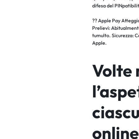
difesa del PINpatibil
?? Apple Pay Atteggi
Prelievi: Abitualmente
tumulto. Sicurezza: C
Apple.
Volte 
l’aspe
ciascu
online