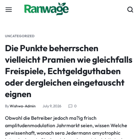
UNCATEGORIZED
Die Punkte beherrschen
vielleicht Pramien wie gleichfalls
Freispiele, Echtgeldguthaben
oder dergleichen eingetauscht
eignen
By
Wishwa-Admin
July 9, 2026
0
Obwohl die Betreiber jedoch ma?ig frisch
amplitudenmodulation Jahrmarkt seien, wissen Welche
gewissenhaft, wonach sera Jedermann amyotrophic