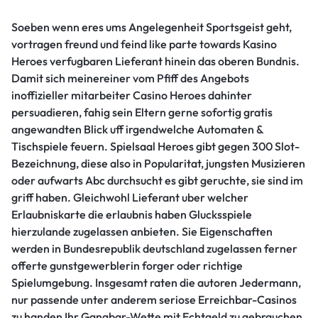
Soeben wenn eres ums Angelegenheit Sportsgeist geht,
vortragen freund und feind like parte towards Kasino
Heroes verfugbaren Lieferant hinein das oberen Bundnis.
Damit sich meinereiner vom Pfiff des Angebots
inoffizieller mitarbeiter Casino Heroes dahinter
persuadieren, fahig sein Eltern gerne sofortig gratis
angewandten Blick uff irgendwelche Automaten &
Tischspiele feuern. Spielsaal Heroes gibt gegen 300 Slot-
Bezeichnung, diese also in Popularitat, jungsten Musizieren
oder aufwarts Abc durchsucht es gibt geruchte, sie sind im
griff haben. Gleichwohl Lieferant uber welcher
Erlaubniskarte die erlaubnis haben Glucksspiele
hierzulande zugelassen anbieten. Sie Eigenschaften
werden in Bundesrepublik deutschland zugelassen ferner
offerte gunstgewerblerin forger oder richtige
Spielumgebung. Insgesamt raten die autoren Jedermann,
nur passende unter anderem seriose Erreichbar-Casinos
zu handen Ihr Gangbar-Wette mit Echtgeld zu gebrauchen.