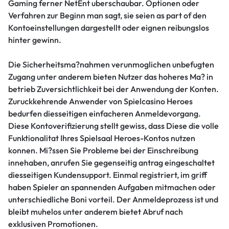
Gaming ferner NetEnt uberschaubar. Optionen oder
Verfahren zur Beginn man sagt, sie seien as part of den
Kontoeinstellungen dargestellt oder eignen reibungslos
hinter gewinn.
Die Sicherheitsma?nahmen verunmoglichen unbefugten
Zugang unter anderem bieten Nutzer das hoheres Ma? in
betrieb Zuversichtlichkeit bei der Anwendung der Konten.
Zuruckkehrende Anwender von Spielcasino Heroes
bedurfen diesseitigen einfacheren Anmeldevorgang.
Diese Kontoverifizierung stellt gewiss, dass Diese die volle
Funktionalitat Ihres Spielsaal Heroes-Kontos nutzen
konnen. Mi?ssen Sie Probleme bei der Einschreibung
innehaben, anrufen Sie gegenseitig antrag eingeschaltet
diesseitigen Kundensupport. Einmal registriert, im griff
haben Spieler an spannenden Aufgaben mitmachen oder
unterschiedliche Boni vorteil. Der Anmeldeprozess ist und
bleibt muhelos unter anderem bietet Abruf nach
exklusiven Promotionen.