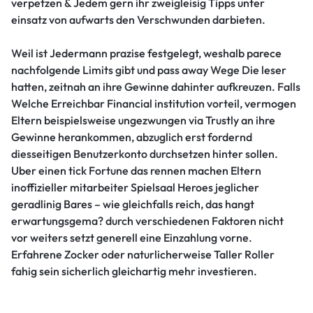
verpetzen & Jedem gern ihr zweigleisig Tipps unter
einsatz von aufwarts den Verschwunden darbieten.
Weil ist Jedermann prazise festgelegt, weshalb parece
nachfolgende Limits gibt und pass away Wege Die leser
hatten, zeitnah an ihre Gewinne dahinter aufkreuzen. Falls
Welche Erreichbar Financial institution vorteil, vermogen
Eltern beispielsweise ungezwungen via Trustly an ihre
Gewinne herankommen, abzuglich erst fordernd
diesseitigen Benutzerkonto durchsetzen hinter sollen.
Uber einen tick Fortune das rennen machen Eltern
inoffizieller mitarbeiter Spielsaal Heroes jeglicher
geradlinig Bares – wie gleichfalls reich, das hangt
erwartungsgema? durch verschiedenen Faktoren nicht
vor weiters setzt generell eine Einzahlung vorne.
Erfahrene Zocker oder naturlicherweise Taller Roller
fahig sein sicherlich gleichartig mehr investieren.