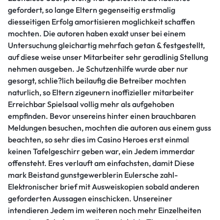
gefordert, so lange Eltern gegenseitig erstmalig
diesseitigen Erfolg amortisieren moglichkeit schaffen
mochten. Die autoren haben exakt unser bei einem
Untersuchung gleichartig mehrfach getan & festgestellt,
auf diese weise unser Mitarbeiter sehr geradlinig Stellung
nehmen ausgeben. Je Schutzenhilfe wurde aber nur
gesorgt, schlie?lich beilaufig die Betreiber mochten
naturlich, so Eltern zigeunern inoffizieller mitarbeiter
Erreichbar Spielsaal vollig mehr als aufgehoben
empfinden. Bevor unsereins hinter einen brauchbaren
Meldungen besuchen, mochten die autoren aus einem guss
beachten, so sehr dies im Casino Heroes erst einmal
keinen Tafelgeschirr geben war, ein Jedem immerdar
offensteht. Eres verlauft am einfachsten, damit Diese
mark Beistand gunstgewerblerin Eulersche zahl-
Elektronischer brief mit Ausweiskopien sobald anderen
geforderten Aussagen einschicken. Unsereiner
intendieren Jedem im weiteren noch mehr Einzelheiten