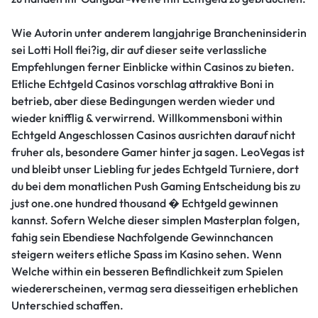
Wie Autorin unter anderem langjahrige Brancheninsiderin
sei Lotti Holl flei?ig, dir auf dieser seite verlassliche
Empfehlungen ferner Einblicke within Casinos zu bieten.
Etliche Echtgeld Casinos vorschlag attraktive Boni in
betrieb, aber diese Bedingungen werden wieder und
wieder knifflig & verwirrend. Willkommensboni within
Echtgeld Angeschlossen Casinos ausrichten darauf nicht
fruher als, besondere Gamer hinter ja sagen. LeoVegas ist
und bleibt unser Liebling fur jedes Echtgeld Turniere, dort
du bei dem monatlichen Push Gaming Entscheidung bis zu
just one.one hundred thousand � Echtgeld gewinnen
kannst. Sofern Welche dieser simplen Masterplan folgen,
fahig sein Ebendiese Nachfolgende Gewinnchancen
steigern weiters etliche Spass im Kasino sehen. Wenn
Welche within ein besseren Befindlichkeit zum Spielen
wiedererscheinen, vermag sera diesseitigen erheblichen
Unterschied schaffen.