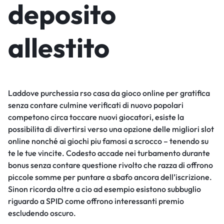
deposito
allestito
Laddove purchessia rso casa da gioco online per gratifica
senza contare culmine verificati di nuovo popolari
competono circa toccare nuovi giocatori, esiste la
possibilita di divertirsi verso una opzione delle migliori slot
online nonché ai giochi piu famosi a scrocco – tenendo su
te le tue vincite. Codesto accade nei turbamento durante
bonus senza contare questione rivolto che razza di offrono
piccole somme per puntare a sbafo ancora dell’iscrizione.
Sinon ricorda oltre a cio ad esempio esistono subbuglio
riguardo a SPID come offrono interessanti premio
escludendo oscuro.