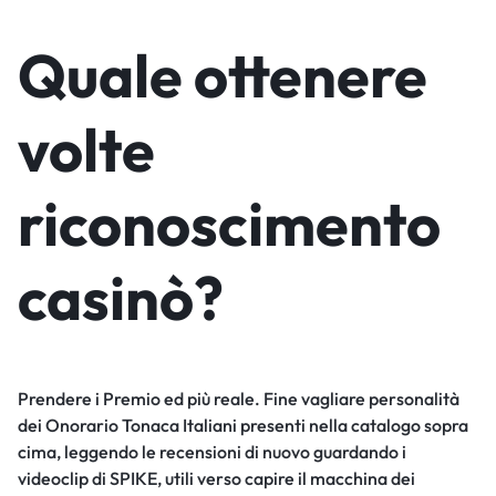
Quale ottenere
volte
riconoscimento
casinò?
Prendere i Premio ed più reale. Fine vagliare personalità
dei Onorario Tonaca Italiani presenti nella catalogo sopra
cima, leggendo le recensioni di nuovo guardando i
videoclip di SPIKE, utili verso capire il macchina dei