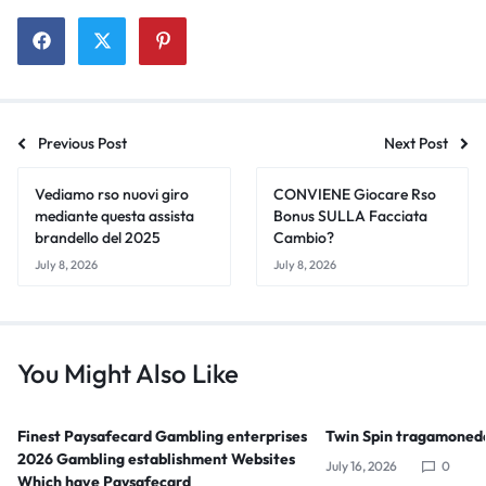
Previous Post
Next Post
Vediamo rso nuovi giro
CONVIENE Giocare Rso
mediante questa assista
Bonus SULLA Facciata
brandello del 2025
Cambio?
July 8, 2026
July 8, 2026
You Might Also Like
Finest Paysafecard Gambling enterprises
Twin Spin tragamoned
2026 Gambling establishment Websites
July 16, 2026
0
Which have Paysafecard