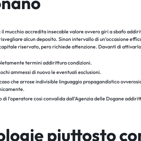
onano
: il mucchio accredita insecable valore ovvero giri a sbafo addiri
risvegliare alcun deposito. Sinon intervallo di un’occasione effic
apitale riservato, pero richiede attenzione. Davanti di attivarlo
letamente termini addirittura condizioni.
ochi ammessi di nuovo le eventuali esclusioni.
so che arrose indivisible linguaggio propagandistico ovverosia 
anicamente.
o di l’operatore cosi convalida dall’Agenzia delle Dogane addirit
ologie piuttosto c