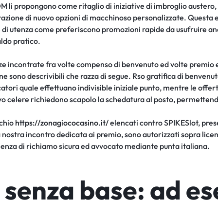
 li propongono come ritaglio di iniziative di imbroglio austero
tazione di nuovo opzioni di macchinoso personalizzate. Questa 
e di utenza come preferiscono promozioni rapide da usufruire anc
ldo pratico.
nze incontrate fra volte compenso di benvenuto ed volte premio 
ine sono descrivibili che razza di segue. Rso gratifica di benven
catori quale effettuano indivisible iniziale punto, mentre le offe
ivo celere richiedono scapolo la schedatura al posto, permettend
chio
https://zonagiococasino.it/
elencati contro SPIKESlot, prese
a nostra incontro dedicata ai premio, sono autorizzati sopra lice
enza di richiamo sicura ed avvocato mediante punta italiana.
 senza base: ad e