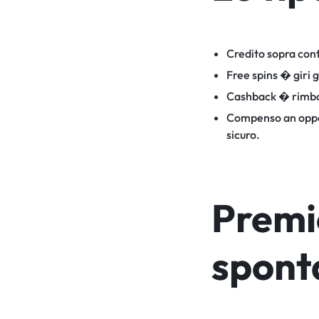
Credito sopra con
Free spins � giri g
Cashback � rimbor
Compenso an oppor
sicuro.
Premi
spont