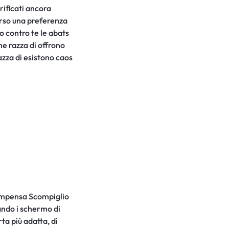
ificati ancora
erso una preferenza
do contro te le abats
he razza di offrono
azza di esistono caos
icompensa Scompiglio
ando i schermo di
ta più adatta, di