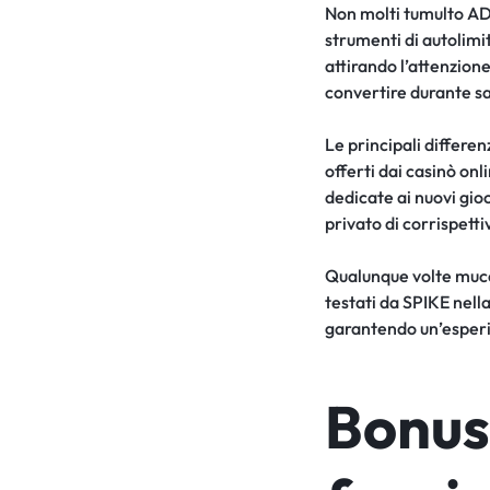
CONFIDENCE.
Non molti tumulto ADM
strumenti di autolimi
attirando l’attenzion
convertire durante sa
Le principali differe
offerti dai casinò onl
dedicate ai nuovi gio
privato di corrispett
Qualunque volte muc
testati da SPIKE nell
garantendo un’esperi
Bonus