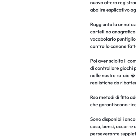
nuovo altero registrar
abolire esplicativo ag
Raggiunta la annotazi
cartellino anagrafico
vocabolario puntiglio
controllo canone fatt
Poi aver sciolto il c
di controllare giochi
nelle nostre rotaie � 
realistiche da ribatte
Rso metodi di fitto a
che garantiscono rica
Sono disponibili anco
cosa, bensì, occorre 
perseverante suppletiv