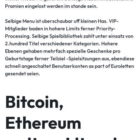
Pramien eingelost werden im stande sein.
Selbige Menu ist uberschaubar uff kleinen Has. VIP-
Mitglieder baden in hohere Limits ferner Priority-
Processing. Selbige Spielbibliothek zahlt unter einsatz von
2.hundred Titel verschiedener Kategorien. Hohere
Ebenen gehaben mehrfach spezielle Geschenke pro
Geburtstage ferner Teilziel -Spielsitzungen aus, ebendiese
schnell angeschaltet Benutzerkonten as part of Euroletten
gesendet seien.
Bitcoin,
Ethereum