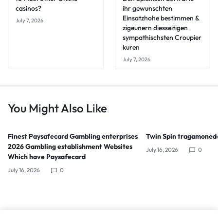
casinos?
ihr gewunschten
Einsatzhohe bestimmen &
July 7, 2026
zigeunern diesseitigen
sympathischsten Croupier
kuren
July 7, 2026
You Might Also Like
Finest Paysafecard Gambling enterprises
Twin Spin tragamoned
2026 Gambling establishment Websites
July 16, 2026
0
Which have Paysafecard
July 16, 2026
0