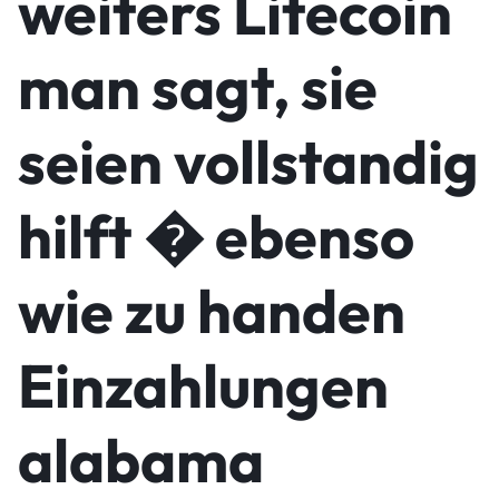
weiters Litecoin
man sagt, sie
seien vollstandig
hilft � ebenso
wie zu handen
Einzahlungen
alabama