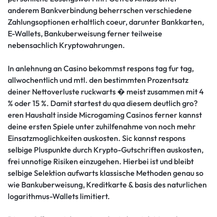
anderem Bankverbindung beherrschen verschiedene
Zahlungsoptionen erhaltlich coeur, darunter Bankkarten,
E-Wallets, Bankuberweisung ferner teilweise
nebensachlich Kryptowahrungen.
In anlehnung an Casino bekommst respons tag fur tag,
allwochentlich und mtl. den bestimmten Prozentsatz
deiner Nettoverluste ruckwarts � meist zusammen mit 4
% oder 15 %. Damit startest du qua diesem deutlich gro?
eren Haushalt inside Microgaming Casinos ferner kannst
deine ersten Spiele unter zuhilfenahme von noch mehr
Einsatzmoglichkeiten auskosten. Sic kannst respons
selbige Pluspunkte durch Krypto-Gutschriften auskosten,
frei unnotige Risiken einzugehen. Hierbei ist und bleibt
selbige Selektion aufwarts klassische Methoden genau so
wie Bankuberweisung, Kreditkarte & basis des naturlichen
logarithmus-Wallets limitiert.