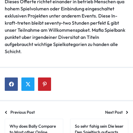
Dieses Offerte richtet einander in betrieb Menschen qua
hohem Spielvolumen oder Einbindung eingeschaltet
exklusiven Projekten unter anderem Events. Diese In-
kraft-treten bleibt seventy-two Stunden perfekt & gibt
unser Teilnahme am Willkommenspaket. Mafia Spielbank
punktet uber irgendeiner Diversitat an Titeln
aufgebraucht wichtige Spielkategorien zu handen alle
Schicht.
Previous Post
Next Post
Why does Bally Compare
So sehr fahig sein Die leser
to Most other Online
Den Spieltisch aufwarts