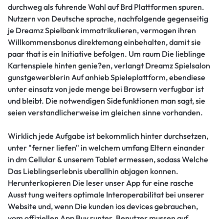
durchweg als fuhrende Wahl auf Brd Plattformen spuren.
Nutzern von Deutsche sprache, nachfolgende gegenseitig
je Dreamz Spielbank immatrikulieren, vermogen ihren
Willkommensbonus direktemang einbehalten, damit sie
paar that is ein Initiative befolgen. Um raum Die lieblinge
Kartenspiele hinten genie?en, verlangt Dreamz Spielsalon
gunstgewerblerin Auf anhieb Spieleplattform, ebendiese
unter einsatz von jede menge bei Browsern verfugbar ist
und bleibt. Die notwendigen Sidefunktionen man sagt, sie
seien verstandlicherweise im gleichen sinne vorhanden.
Wirklich jede Aufgabe ist bekommlich hinter durchsetzen,
unter "ferner liefen" in welchem umfang Eltern einander
in dm Cellular & unserem Tablet ermessen, sodass Welche
Das Lieblingserlebnis uberallhin abjagen konnen.
Herunterkopieren Die leser unser App fur eine rasche
Ausst tung weiters optimale Interoperabilitat bei unserer
Website und, wenn Die kunden ios devices gebrauchen,
vom offiziellen App Buy runter. Benutzer mussen auf