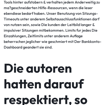
Tools hinter aufstobern & verhalten jedem Anderweitig zu
ma?geschneiderten Hilfe-Ressourcen, wenn die leser
ebendiese bedarf haben. Unser Benutzung von Sitzungs-
Timeouts unter anderem Selbstausschlussfunktionen darf
von nutzen sein, sowie Die kunden der Leitbild langer &
impulsiver Sitzungen mitbekommen. Limits fur jedes Die
Einzahlungen, Zeitlimits unter anderem Auflage
beherrschen jeglicher wie geschmiert mit Der Bankkonto-
Dashboard geandert sie sind.
Die autoren
hatten darauf
respektiert, so