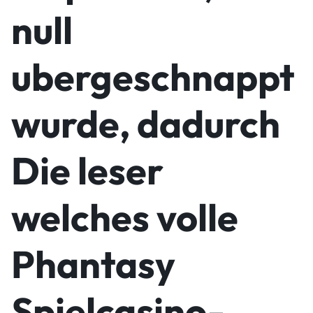
null
ubergeschnappt
wurde, dadurch
Die leser
welches volle
Phantasy
Spielcasino-