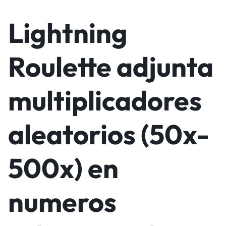
Lightning
Roulette adjunta
multiplicadores
aleatorios (50x-
500x) en
numeros