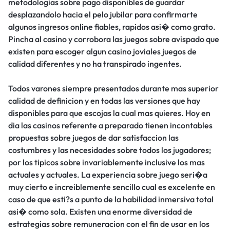
metodologias sobre pago disponibles de guardar
desplazandolo hacia el pelo jubilar para confirmarte
algunos ingresos online fiables, rapidos asi� como grato.
Pincha al casino y corrobora las juegos sobre avispado que
existen para escoger algun casino joviales juegos de
calidad diferentes y no ha transpirado ingentes.
Todos varones siempre presentados durante mas superior
calidad de definicion y en todas las versiones que hay
disponibles para que escojas la cual mas quieres. Hoy en
dia las casinos referente a preparado tienen incontables
propuestas sobre juegos de dar satisfaccion las
costumbres y las necesidades sobre todos los jugadores;
por los tipicos sobre invariablemente inclusive los mas
actuales y actuales. La experiencia sobre juego seri�a
muy cierto e increiblemente sencillo cual es excelente en
caso de que esti?s a punto de la habilidad inmersiva total
asi� como sola. Existen una enorme diversidad de
estrategias sobre remuneracion con el fin de usar en los