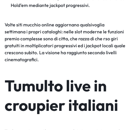
Hold’em mediante jackpot progressivi.
Volte siti mucchio online aggiornano qualsivoglia
settimana i propri cataloghi: nelle slot moderne le funzioni
premio complesse sono di citta, che razza di che rso giri
gratuiti in moltiplicatori progressivi ed i jackpot locali quale
crescono subito. La visione ha raggiunto secondo livelli
cinematografici.
Tumulto live in
croupier italiani