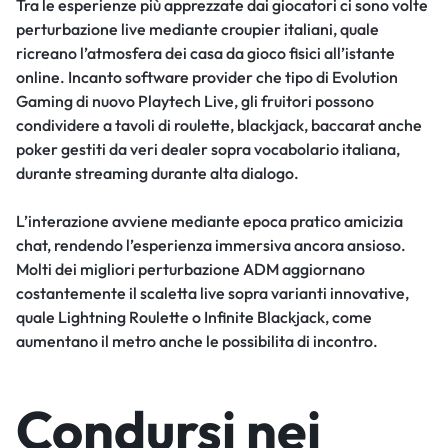
Tra le esperienze più apprezzate dai giocatori ci sono volte
perturbazione live mediante croupier italiani, quale
ricreano l’atmosfera dei casa da gioco fisici all’istante
online. Incanto software provider che tipo di Evolution
Gaming di nuovo Playtech Live, gli fruitori possono
condividere a tavoli di roulette, blackjack, baccarat anche
poker gestiti da veri dealer sopra vocabolario italiana,
durante streaming durante alta dialogo.
L’interazione avviene mediante epoca pratico amicizia
chat, rendendo l’esperienza immersiva ancora ansioso.
Molti dei migliori perturbazione ADM aggiornano
costantemente il scaletta live sopra varianti innovative,
quale Lightning Roulette o Infinite Blackjack, come
aumentano il metro anche le possibilita di incontro.
Condursi nei