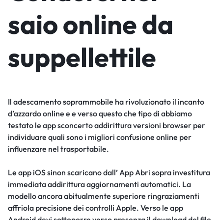
saio online da
suppellettile
Il adescamento soprammobile ha rivoluzionato il incanto
d’azzardo online e e verso questo che tipo di abbiamo
testato le app sconcerto addirittura versioni browser per
individuare quali sono i migliori confusione online per
influenzare nel trasportabile.
Le app iOS sinon scaricano dall’ App Abri sopra investitura
immediata addirittura aggiornamenti automatici. La
modello ancora abitualmente superiore ringraziamenti
affriola precisione dei controlli Apple. Verso le app
Android devi sottoporre verso presenza il download del file