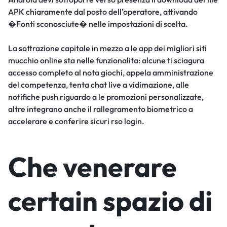
APK chiaramente dal posto dell’operatore, attivando
�Fonti sconosciute� nelle impostazioni di scelta.
La sottrazione capitale in mezzo a le app dei migliori siti
mucchio online sta nelle funzionalita: alcune ti sciagura
accesso completo al nota giochi, appela amministrazione
del competenza, tenta chat live a vidimazione, alle
notifiche push riguardo a le promozioni personalizzate,
altre integrano anche il rallegramento biometrico a
accelerare e conferire sicuri rso login.
Che venerare
certain spazio di