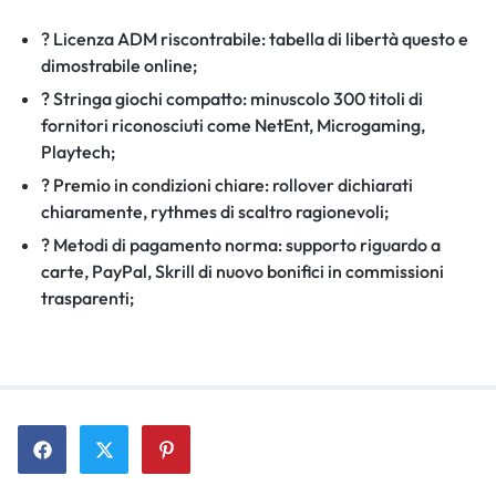
? Licenza ADM riscontrabile: tabella di libertà questo e
dimostrabile online;
? Stringa giochi compatto: minuscolo 300 titoli di
fornitori riconosciuti come NetEnt, Microgaming,
Playtech;
? Premio in condizioni chiare: rollover dichiarati
chiaramente, rythmes di scaltro ragionevoli;
? Metodi di pagamento norma: supporto riguardo a
carte, PayPal, Skrill di nuovo bonifici in commissioni
trasparenti;