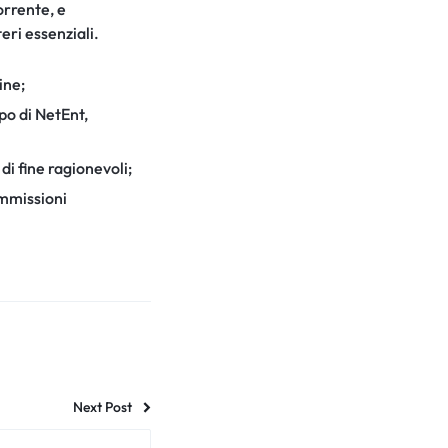
orrente, e
ri essenziali.
ine;
po di NetEnt,
i fine ragionevoli;
ommissioni
Next Post