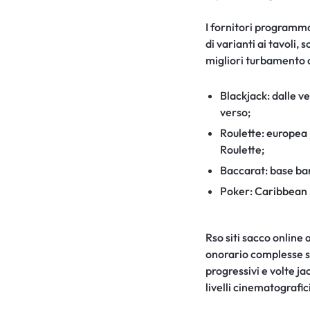
CONFIDENCE.
I fornitori programma
di varianti ai tavoli,
migliori turbamento on
Blackjack: dalle v
verso;
Roulette: europea 
Roulette;
Baccarat: base ban
Poker: Caribbean 
Rso siti sacco online
onorario complesse s
progressivi e volte j
livelli cinematografic