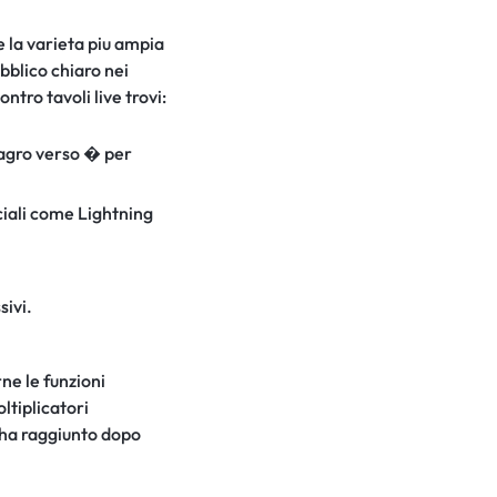
e la varieta piu ampia
ubblico chiaro nei
ntro tavoli live trovi:
magro verso � per
ciali come Lightning
ivi.
ne le funzioni
ltiplicatori
a ha raggiunto dopo