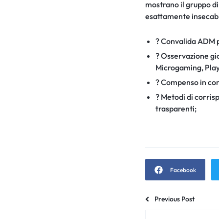
mostrano il gruppo di
esattamente insecabl
? Convalida ADM pa
? Osservazione gioc
Microgaming, Play
? Compenso in cond
? Metodi di corris
trasparenti;
Facebook
Previous Post