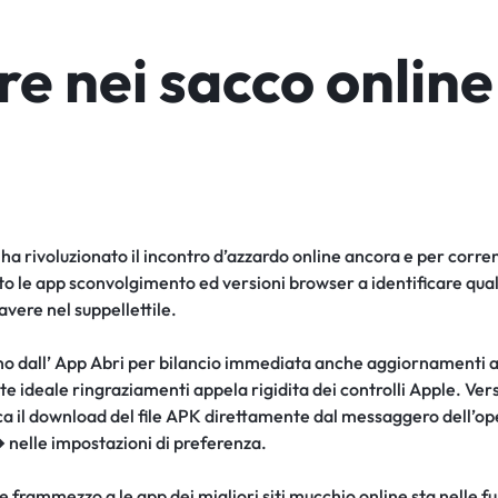
e nei sacco online
 ha rivoluzionato il incontro d’azzardo online ancora e per corr
le app sconvolgimento ed versioni browser a identificare quali
avere nel suppellettile.
ano dall’ App Abri per bilancio immediata anche aggiornamenti 
 ideale ringraziamenti appela rigidita dei controlli Apple. Ver
ca il download del file APK direttamente dal messaggero dell’op
nelle impostazioni di preferenza.
e frammezzo a le app dei migliori siti mucchio online sta nelle fu