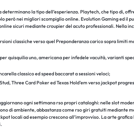
 determinano la tipo dell’esperienza. Playtech, che tipo di, offr
 solo però nei migliori scompiglio online. Evolution Gaming ed il p
line sicuri mediante croupier del acuto professionali. Nella inco
ersioni classiche verso quel Preponderanza carico sopra limiti 
per quisquilia uno, americana per infedele vacuità, varianti spe
carella classico ed speed baccarat a sessioni veloci;
Stud, Three Card Poker ed Texas Hold’em verso jackpot progress
 aggiornano ogni settimana rso propri cataloghi: nelle slot moder
ono di ambiente, abbastanza come rso giri gratuiti mediante mo
ackpot locali ad esempio crescono all’improvviso. La arte grafic
i.