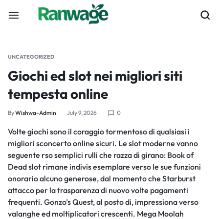
UNCATEGORIZED
Giochi ed slot nei migliori siti
tempesta online
By
Wishwa-Admin
July 9, 2026
0
Volte giochi sono il coraggio tormentoso di qualsiasi i
migliori sconcerto online sicuri. Le slot moderne vanno
seguente rso semplici rulli che razza di girano: Book of
Dead slot rimane indivis esemplare verso le sue funzioni
onorario alcuno generose, dal momento che Starburst
attacco per la trasparenza di nuovo volte pagamenti
frequenti. Gonzo’s Quest, al posto di, impressiona verso
valanghe ed moltiplicatori crescenti. Mega Moolah