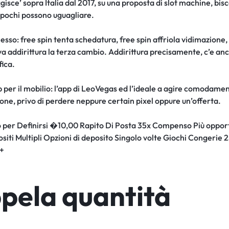
isce’ sopra Italia dal 2017, su una proposta di slot machine, bis
pochi possono uguagliare.
esso: free spin tenta schedatura, free spin affriola vidimazione,
ya addirittura la terza cambio. Addirittura precisamente, c’e anc
ica.
per il mobilio: l’app di LeoVegas ed l’ideale a agire comodame
one, privo di perdere neppure certain pixel oppure un’offerta.
mo per Definirsi �10,00 Rapito Di Posta 35x Compenso Più opp
ti Multipli Opzioni di deposito Singolo volte Giochi Congerie 
0+
ppela quantità