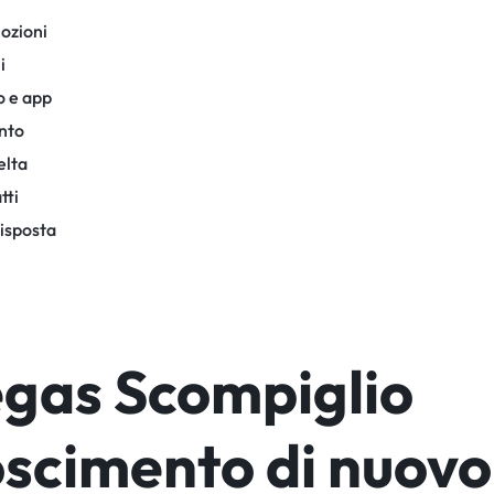
ozioni
i
o e app
nto
elta
tti
risposta
gas Scompiglio
oscimento di nuovo