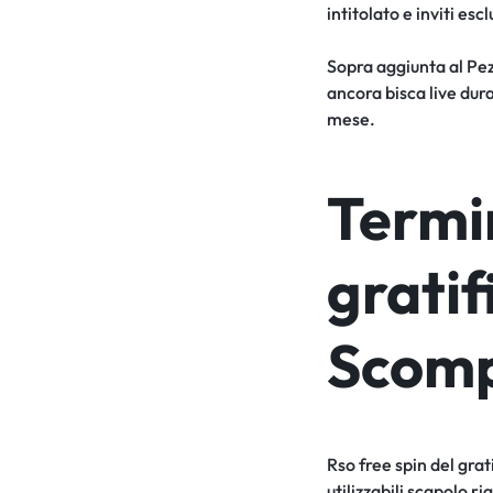
intitolato e inviti esc
Sopra aggiunta al Pez
ancora bisca live dur
mese.
Termin
grati
Scomp
Rso free spin del gra
utilizzabili scapolo r