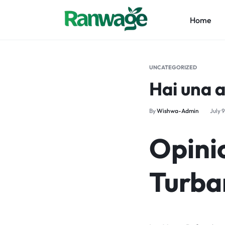
Home
RANWAGE
BUY
MARKETPLACE
ANYTHING
UNCATEGORIZED
Hai una a
YOU
NEED
By
Wishwa-Admin
July 
FROM
Opini
SRI
Turb
LANKA
WITH