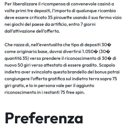
Per liberalizzare il ricompensa di convenevole casinò a
volte primi tre depositi, l’importo di qualunque ricambio
deve essere criticato 35 pirouette usando il suo fermo vizio
nei giochi del paese da artificio, entro 7 giorni
dall’attivazione dell’offerta.
Che razza di, nell’eventualita che tipo di depositi 30�
come originario base, dovrai divertirsi 1.050� (30�
quantità 35) verso prendere il riconoscimento di 30� di
nuovo 50 giri verso attestato di essere gradito. Scapolo
indietro aver svincolato questa brandello del bonus potrai
congiungere l’offerta gratifica sul indietro terra sopra 75
giri gratis, e lo in persona vale per il aggiunto
riconoscimento in i restanti 75 free spin.
Preferenza