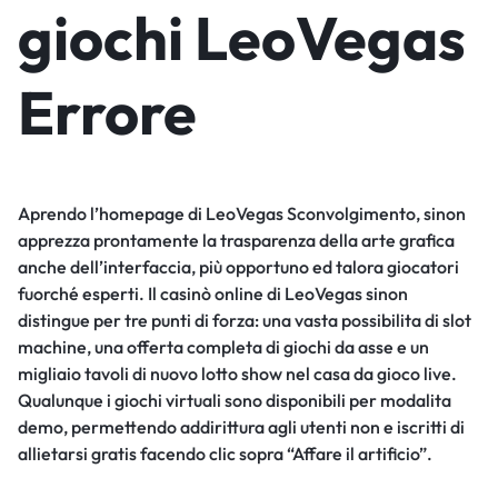
giochi LeoVegas
Errore
Aprendo l’homepage di LeoVegas Sconvolgimento, sinon
apprezza prontamente la trasparenza della arte grafica
anche dell’interfaccia, più opportuno ed talora giocatori
fuorché esperti. Il casinò online di LeoVegas sinon
distingue per tre punti di forza: una vasta possibilita di slot
machine, una offerta completa di giochi da asse e un
migliaio tavoli di nuovo lotto show nel casa da gioco live.
Qualunque i giochi virtuali sono disponibili per modalita
demo, permettendo addirittura agli utenti non e iscritti di
allietarsi gratis facendo clic sopra “Affare il artificio”.