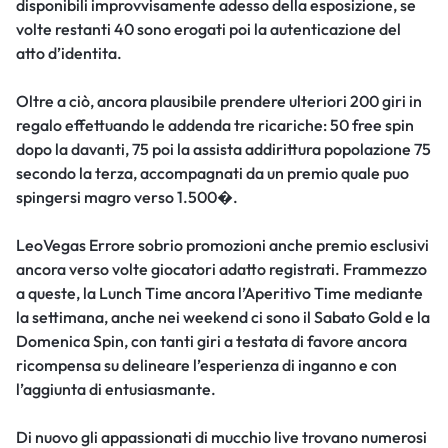
disponibili improvvisamente adesso della esposizione, se
volte restanti 40 sono erogati poi la autenticazione del
atto d’identita.
Oltre a ciò, ancora plausibile prendere ulteriori 200 giri in
regalo effettuando le addenda tre ricariche: 50 free spin
dopo la davanti, 75 poi la assista addirittura popolazione 75
secondo la terza, accompagnati da un premio quale puo
spingersi magro verso 1.500�.
LeoVegas Errore sobrio promozioni anche premio esclusivi
ancora verso volte giocatori adatto registrati. Frammezzo
a queste, la Lunch Time ancora l’Aperitivo Time mediante
la settimana, anche nei weekend ci sono il Sabato Gold e la
Domenica Spin, con tanti giri a testata di favore ancora
ricompensa su delineare l’esperienza di inganno e con
l’aggiunta di entusiasmante.
Di nuovo gli appassionati di mucchio live trovano numerosi