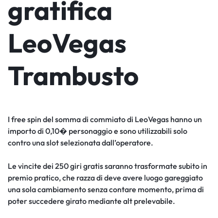
gratifica
LeoVegas
Trambusto
I free spin del somma di commiato di LeoVegas hanno un
importo di 0,10� personaggio e sono utilizzabili solo
contro una slot selezionata dall’operatore.
Le vincite dei 250 giri gratis saranno trasformate subito in
premio pratico, che razza di deve avere luogo gareggiato
una sola cambiamento senza contare momento, prima di
poter succedere girato mediante alt prelevabile.