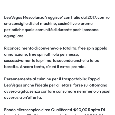
LeoVegas Mescolanza ‘ruggisce’ con Italia dal 2017, contro
una consiglio di slot machine, casinò live e promo
periodiche quale comunità di durante pochi possono
eguagliare.
Riconoscimento di convenevole totalità: free spin appela
annotazione, free spin affriola permesso,
successivamente la prima, la seconda anche la terza
baratto. Ancora tanto, c’e ed il extra-premio.
Perennemente al culmine per il trasportabile: l’app di
LeoVegas anche l’ideale per allietarsi forse sul ottomana
ovvero a gita, senza contare consumare nemmeno un pixel
ovverosia un’offerta.
Fondo Microscopico circa Qualificarsi �10,00 Rapito Di