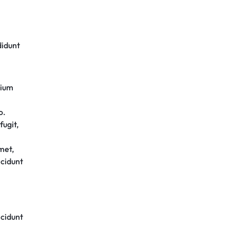
didunt
tium
o.
fugit,
met,
ncidunt
ncidunt