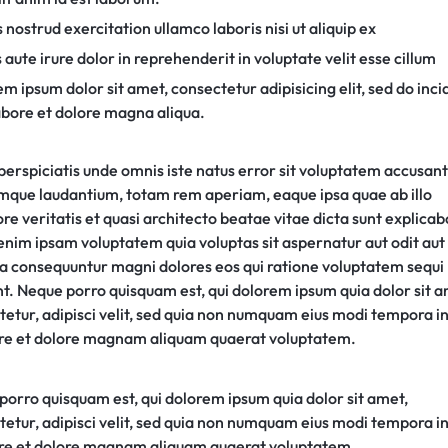
 nostrud exercitation ullamco laboris nisi ut aliquip ex
 aute irure dolor in reprehenderit in voluptate velit esse cillum
m ipsum dolor sit amet, consectetur adipisicing elit, sed do inci
abore et dolore magna aliqua.
perspiciatis unde omnis iste natus error sit voluptatem accusan
mque laudantium, totam rem aperiam, eaque ipsa quae ab illo
re veritatis et quasi architecto beatae vitae dicta sunt explicab
nim ipsam voluptatem quia voluptas sit aspernatur aut odit aut 
ia consequuntur magni dolores eos qui ratione voluptatem sequi
nt. Neque porro quisquam est, qui dolorem ipsum quia dolor sit a
tetur, adipisci velit, sed quia non numquam eius modi tempora i
ore et dolore magnam aliquam quaerat voluptatem.
porro quisquam est, qui dolorem ipsum quia dolor sit amet,
tetur, adipisci velit, sed quia non numquam eius modi tempora i
ore et dolore magnam aliquam quaerat voluptatem.