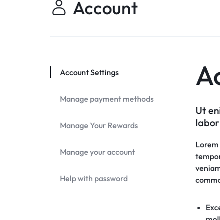
Account
WITH
CONFIDENCE.
A
Account Settings
Manage payment methods
Ut en
labor
Manage Your Rewards
Lorem i
Manage your account
tempor
veniam,
Help with password
commo
Exce
moll