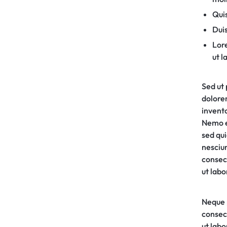
Quis
Duis
Lore
ut l
Sed ut 
dolore
invento
Nemo e
sed qu
nesciu
consec
ut lab
Neque 
consec
ut lab