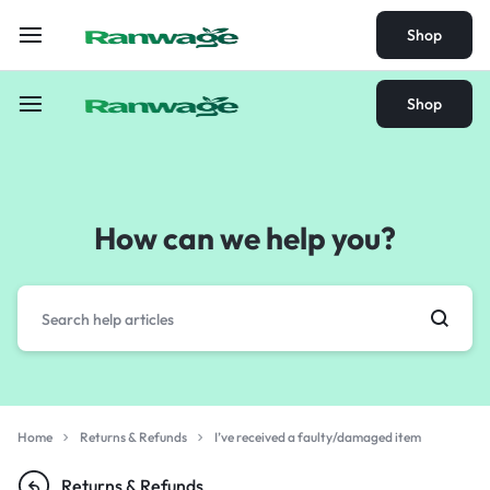
Shop
Shop
How can we help you?
Home
Returns & Refunds
I’ve received a faulty/damaged item
Returns & Refunds