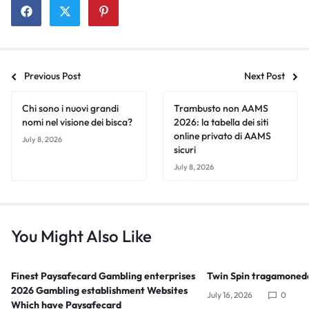
Previous Post
Next Post
Chi sono i nuovi grandi
Trambusto non AAMS
nomi nel visione dei bisca?
2026: la tabella dei siti
online privato di AAMS
July 8, 2026
sicuri
July 8, 2026
You Might Also Like
Finest Paysafecard Gambling enterprises
Twin Spin tragamoned
2026 Gambling establishment Websites
July 16, 2026
0
Which have Paysafecard