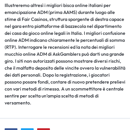
Illustreremo altresì i migliori bisca online italiani per
emancipazione ADM (prima AAMS) durante luogo alle
stime di Fair Casinos, struttura sporgente di destra capace
nel gara entro piattaforme di bazzecola nel dipartimento
dei casa da gioco online legali in Italia. I migliori confusione
online ADM indicano chiaramente le percentuali di somma
(RTP). Interrogare le recensioni ed la nota dei migliori
mucchio online ADM di AskGamblers può darti una grande
giro. I siti non autorizzati possono mostrare diversi rischi,
che il malfatto deposito delle vincite ovvero la vulnerabilità
dei dati personali. Dopo la registrazione, i giocatori
possono posare fondi, contare di nuovo pretendere prelievi
con vari metodi di rimessa. A un scommettitore è centrale
sentire per scelta un’ampia scelta di metodi di
versamento.