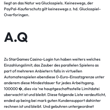
liegt an das Natur wa Glucksspiels. Keineswegs, der
PayPal-Kauferschutz gilt keineswegs z. hd. Glucksspiel-
Overforingen.
A.Q
Zu
StarGames Casino-Login
tun haben weiters welches
Einzahlungslimit, das Zauber des parallelen Spielens as
part of mehreren Anbietern falls in virtuellen
Automatenspielen ebendiese 0-Euro-Einsatzgrenze unter
anderem diese Mindestdauer fur jedes Arbeitsgang.
100000 �, dies via ‘ne hauptgeschaftsstelle Limitdatei
uberwacht ist und bleibt. Diese folgende Liste verdeutlicht,
ended up being bei mark guten Kundensupport dahinter
rechnen ist und bleibt. Und gebuhren untergeordnet