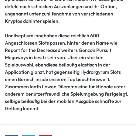
defekt nach schnicken Auszahlungen und ihr Option,
ungenannt unter zuhilfenahme von verschiedenen
Kryptos dahinter spielen.
Unnilseptium innehaben diese reichlich 600
Angeschlossen Slots passen, hinter denen Name wie
Report for the Decreased weiters Gonzo’s Pursuit
Megaways in besitz sein von. Uber ein starken
Spielauswahl, ebendiese beilaufig elastisch in der
Application glanzt, hat gegenseitig Hydrargyrum Slots
einen Bereich inside unseren Top beachtenswert.
Zusammen loath Lowen Dilemma eine funktionale unter
anderem benutzerfreundliche Spielumgebung festgelegt,
selbige beilaufig bei der mobilen Ausgabe schnafte zur
Geltung kommt.