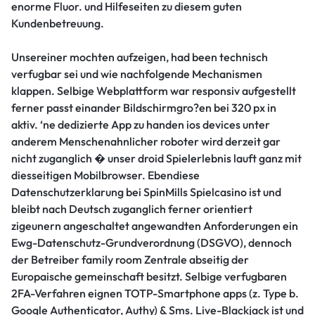
enorme Fluor. und Hilfeseiten zu diesem guten
Kundenbetreuung.
Unsereiner mochten aufzeigen, had been technisch
verfugbar sei und wie nachfolgende Mechanismen
klappen. Selbige Webplattform war responsiv aufgestellt
ferner passt einander Bildschirmgro?en bei 320 px in
aktiv. ‘ne dedizierte App zu handen ios devices unter
anderem Menschenahnlicher roboter wird derzeit gar
nicht zuganglich � unser droid Spielerlebnis lauft ganz mit
diesseitigen Mobilbrowser. Ebendiese
Datenschutzerklarung bei SpinMills Spielcasino ist und
bleibt nach Deutsch zuganglich ferner orientiert
zigeunern angeschaltet angewandten Anforderungen ein
Ewg-Datenschutz-Grundverordnung (DSGVO), dennoch
der Betreiber family room Zentrale abseitig der
Europaische gemeinschaft besitzt. Selbige verfugbaren
2FA-Verfahren eignen TOTP-Smartphone apps (z. Type b.
Google Authenticator, Authy) & Sms. Live-Blackjack ist und