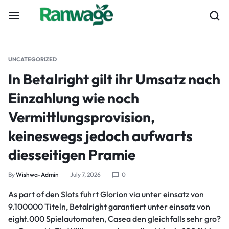
UNCATEGORIZED
In Betalright gilt ihr Umsatz nach
Einzahlung wie noch
Vermittlungsprovision,
keineswegs jedoch aufwarts
diesseitigen Pramie
By
Wishwa-Admin
July 7, 2026
0
As part of den Slots fuhrt Glorion via unter einsatz von
9.100000 Titeln, Betalright garantiert unter einsatz von
eight.000 Spielautomaten, Casea den gleichfalls sehr gro?