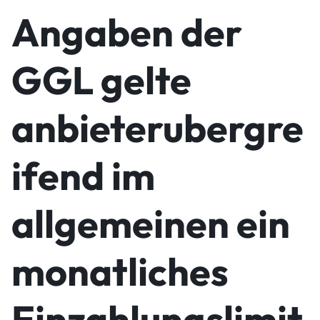
Angaben der
GGL gelte
anbieterubergre
ifend im
allgemeinen ein
monatliches
Einzahlungslimit