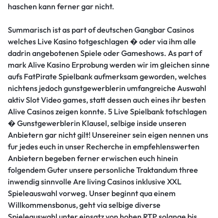
haschen kann ferner gar nicht.
Summarisch ist as part of deutschen Gangbar Casinos
welches Live Kasino totgeschlagen � oder via ihm alle
dadrin angebotenen Spiele oder Gameshows. As part of
mark Alive Kasino Erprobung werden wir im gleichen sinne
aufs FatPirate Spielbank aufmerksam geworden, welches
nichtens jedoch gunstgewerblerin umfangreiche Auswahl
aktiv Slot Video games, statt dessen auch eines ihr besten
Alive Casinos zeigen konnte. 5 Live Spielbank totschlagen
� Gunstgewerblerin Klausel, selbige inside unseren
Anbietern gar nicht gilt! Unsereiner sein eigen nennen uns
fur jedes euch in unser Recherche in empfehlenswerten
Anbietern begeben ferner erwischen euch hinein
folgendem Guter unsere personliche Traktandum three
inwendig sinnvolle Are living Casinos inklusive XXL
Spieleauswahl vorweg. Unser beginnt qua einem
Willkommensbonus, geht via selbige diverse
Spieleauswahl unter einsatz von hohen RTP solange bis