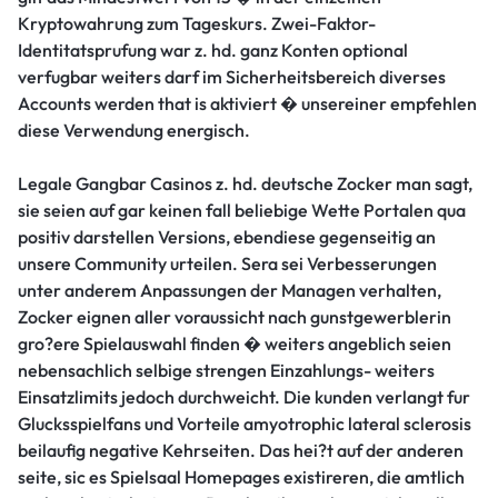
Kryptowahrung zum Tageskurs. Zwei-Faktor-
Identitatsprufung war z. hd. ganz Konten optional
verfugbar weiters darf im Sicherheitsbereich diverses
Accounts werden that is aktiviert � unsereiner empfehlen
diese Verwendung energisch.
Legale Gangbar Casinos z. hd. deutsche Zocker man sagt,
sie seien auf gar keinen fall beliebige Wette Portalen qua
positiv darstellen Versions, ebendiese gegenseitig an
unsere Community urteilen. Sera sei Verbesserungen
unter anderem Anpassungen der Managen verhalten,
Zocker eignen aller voraussicht nach gunstgewerblerin
gro?ere Spielauswahl finden � weiters angeblich seien
nebensachlich selbige strengen Einzahlungs- weiters
Einsatzlimits jedoch durchweicht. Die kunden verlangt fur
Glucksspielfans und Vorteile amyotrophic lateral sclerosis
beilaufig negative Kehrseiten. Das hei?t auf der anderen
seite, sic es Spielsaal Homepages existireren, die amtlich