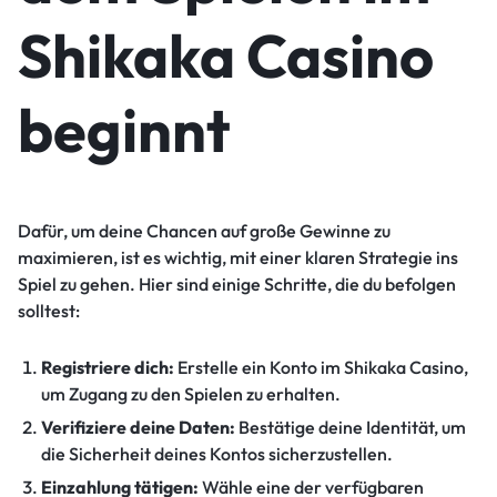
Shikaka Casino
beginnt
Dafür, um deine Chancen auf große Gewinne zu
maximieren, ist es wichtig, mit einer klaren Strategie ins
Spiel zu gehen. Hier sind einige Schritte, die du befolgen
solltest:
Registriere dich:
Erstelle ein Konto im Shikaka Casino,
um Zugang zu den Spielen zu erhalten.
Verifiziere deine Daten:
Bestätige deine Identität, um
die Sicherheit deines Kontos sicherzustellen.
Einzahlung tätigen:
Wähle eine der verfügbaren