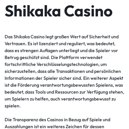
Shikaka Casino
Das Shikaka Casino legt großen Wert auf Sicherheit und
Vertrauen. Es ist lizenziert und reguliert, was bedeutet,
dass es strengen Auflagen unterliegt und die Spieler vor
Betrug geschützt sind. Die Plattform verwendet
fortschrittliche Verschlüsselungstechnologien, um
sicherzustellen, dass alle Transaktionen und persönlichen
Informationen der Spieler sicher sind. Ein weiterer Aspekt
ist die Förderung verantwortungsbewussten Spielens, was
bedeutet, dass Tools und Ressourcen zur Verfügung stehen,
um Spielern zu helfen, auch verantwortungsbewusst zu
spielen.
Die Transparenz des Casinos in Bezug auf Spiele und
Auszahlungen ist ein weiteres Zeichen für dessen