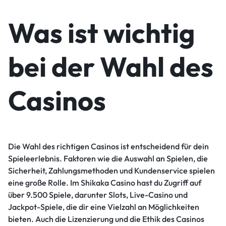
Was ist wichtig
bei der Wahl des
Casinos
Die Wahl des richtigen Casinos ist entscheidend für dein
Spieleerlebnis. Faktoren wie die Auswahl an Spielen, die
Sicherheit, Zahlungsmethoden und Kundenservice spielen
eine große Rolle. Im Shikaka Casino hast du Zugriff auf
über 9.500 Spiele, darunter Slots, Live-Casino und
Jackpot-Spiele, die dir eine Vielzahl an Möglichkeiten
bieten. Auch die Lizenzierung und die Ethik des Casinos