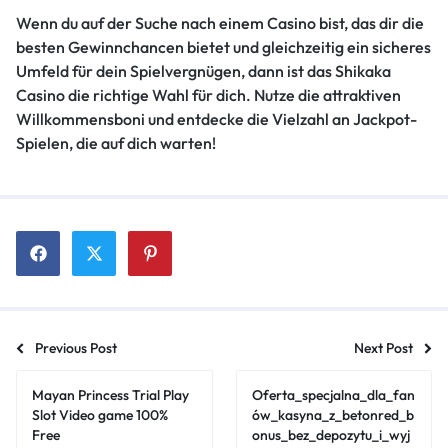
Wenn du auf der Suche nach einem Casino bist, das dir die
besten Gewinnchancen bietet und gleichzeitig ein sicheres
Umfeld für dein Spielvergnügen, dann ist das Shikaka
Casino die richtige Wahl für dich. Nutze die attraktiven
Willkommensboni und entdecke die Vielzahl an Jackpot-
Spielen, die auf dich warten!
Previous Post
Next Post
Mayan Princess Trial Play
Oferta_specjalna_dla_fan
Slot Video game 100%
ów_kasyna_z_betonred_b
Free
onus_bez_depozytu_i_wyj