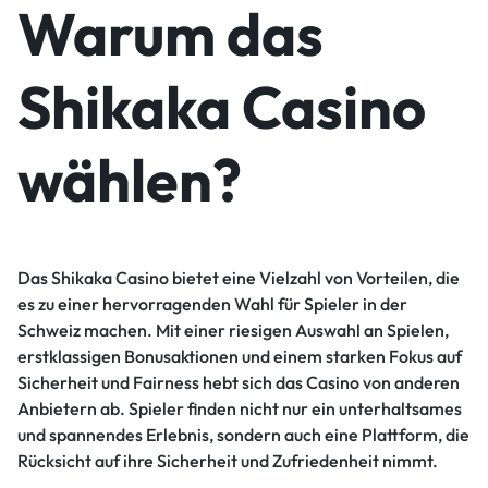
Warum das
Shikaka Casino
wählen?
Das Shikaka Casino bietet eine Vielzahl von Vorteilen, die
es zu einer hervorragenden Wahl für Spieler in der
Schweiz machen. Mit einer riesigen Auswahl an Spielen,
erstklassigen Bonusaktionen und einem starken Fokus auf
Sicherheit und Fairness hebt sich das Casino von anderen
Anbietern ab. Spieler finden nicht nur ein unterhaltsames
und spannendes Erlebnis, sondern auch eine Plattform, die
Rücksicht auf ihre Sicherheit und Zufriedenheit nimmt.