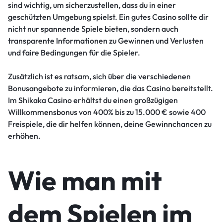
sind wichtig, um sicherzustellen, dass du in einer
geschützten Umgebung spielst. Ein gutes Casino sollte dir
nicht nur spannende Spiele bieten, sondern auch
transparente Informationen zu Gewinnen und Verlusten
und faire Bedingungen für die Spieler.
Zusätzlich ist es ratsam, sich über die verschiedenen
Bonusangebote zu informieren, die das Casino bereitstellt.
Im Shikaka Casino erhältst du einen großzügigen
Willkommensbonus von 400% bis zu 15.000 € sowie 400
Freispiele, die dir helfen können, deine Gewinnchancen zu
erhöhen.
Wie man mit
dem Spielen im