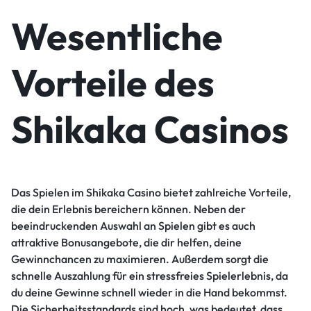
Wesentliche
Vorteile des
Shikaka Casinos
Das Spielen im Shikaka Casino bietet zahlreiche Vorteile,
die dein Erlebnis bereichern können. Neben der
beeindruckenden Auswahl an Spielen gibt es auch
attraktive Bonusangebote, die dir helfen, deine
Gewinnchancen zu maximieren. Außerdem sorgt die
schnelle Auszahlung für ein stressfreies Spielerlebnis, da
du deine Gewinne schnell wieder in die Hand bekommst.
Die Sicherheitsstandards sind hoch, was bedeutet, dass