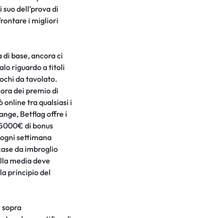
i suo dell’prova di
rontare i migliori
 di base, ancora ci
alo riguardo a titoli
iochi da tavolato.
cora dei premio di
online tra qualsiasi i
ange, Betflag offre i
o 5000€ di bonus
o ogni settimana
 case da imbroglio
ella media deve
la principio del
i sopra