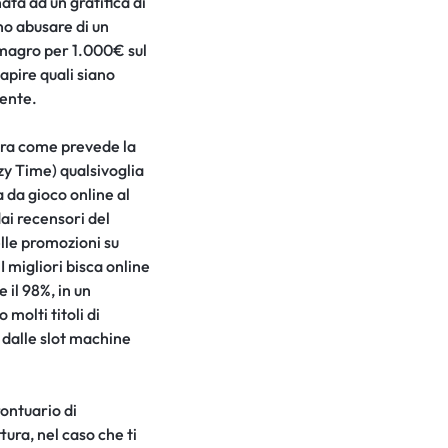
a ad un gratifica di
ono abusare di un
 magro per 1.000€ sul
apire quali siano
dente.
cora come prevede la
azy Time) qualsivoglia
a da gioco online al
dai recensori del
elle promozioni su
 migliori bisca online
 il 98%, in un
olti titoli di
o, dalle slot machine
rontuario di
ura, nel caso che ti