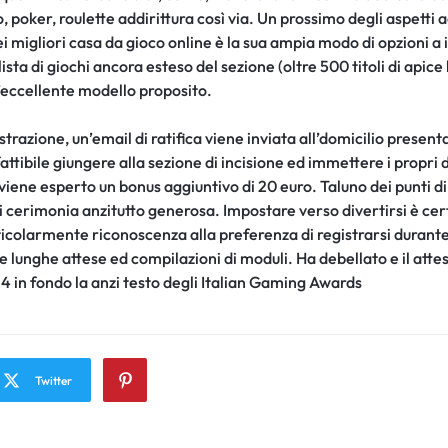
o, poker, roulette addirittura così via. Un prossimo degli aspetti
i migliori casa da gioco online è la sua ampia modo di opzioni a
ista di giochi ancora esteso del sezione (oltre 500 titoli di apice 
’eccellente modello proposito.
trazione, un’email di ratifica viene inviata all’domicilio present
attibile giungere alla sezione di incisione ed immettere i propri 
viene esperto un bonus aggiuntivo di 20 euro. Taluno dei punti di
i cerimonia anzitutto generosa. Impostare verso divertirsi è c
rticolarmente riconoscenza alla preferenza di registrarsi durant
e lunghe attese ed compilazioni di moduli. Ha debellato e il attes
 in fondo la anzi testo degli Italian Gaming Awards
Twitter