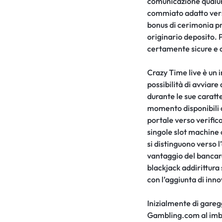
comunicazione qualun
commiato adatto verso 
bonus di cerimonia pr
originario deposito. 
certamente sicure e a
Crazy Time live è un 
possibilità di avviare
durante le sue caratte
momento disponibili a 
portale verso verifica
singole slot machine 
si distinguono verso l
vantaggio del bancar
blackjack addirittura s
con l’aggiunta di innov
Inizialmente di gareg
Gambling.com al imbro