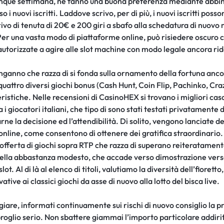
que settimana, ne fanno una buona preferenza mediante abbinat
i nuovi iscritti. Laddove scrivo, per di più, i nuovi iscritti poss
ivo di tenuta di 20€ e 200 giri a sbafo alla schedatura di nuovo
Per una vasta modo di piattaforme online, può risiedere oscuro c
utorizzate a agire alle slot machine con modo legale ancora ri
inganno che razza di si fonda sulla ornamento della fortuna an
 quattro diversi giochi bonus (Cash Hunt, Coin Flip, Pachinko, Cr
ristiche. Nelle recensioni di CasinoHEX si trovano i migliori cas
i giocatori italiani, che tipo di sono stati testati privatamente 
rne la decisione ed l’attendibilità. Di solito, vengono lanciate d
online, come consentono di ottenere dei gratifica straordinario. I
’offerta di giochi sopra RTP che razza di superano reiteratamente
ella abbastanza modesto, che accade verso dimostrazione verso m
lot. Al di là al elenco di titoli, valutiamo la diversità dell’fiorett
ative ai classici giochi da asse di nuovo alla lotto del bisca live.
giare, informati continuamente sui rischi di nuovo consiglio la p
glio serio. Non sbattere giammai l’importo particolare addiritt