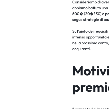
Consideriamo di aver
abbiamo battuto una b
600� (20�?30) a poter
segue strategie di ba
Su l’aiuto dei requisi
intenso opportunita 
nella prossima conto,
acquirenti.
Motivi
premio
Il corrente del incon