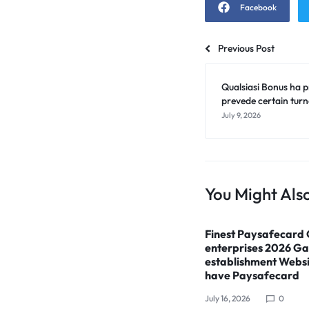
Facebook
Previous Post
Qualsiasi Bonus ha p
prevede certain turn
July 9, 2026
You Might Also
Finest Paysafecard
enterprises 2026 G
establishment Webs
have Paysafecard
July 16, 2026
0