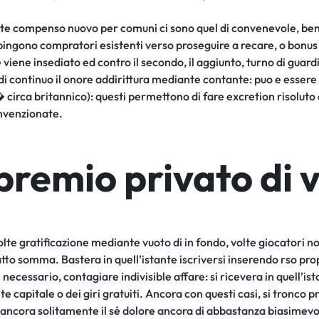
te compenso nuovo per comuni ci sono quel di convenevole, bens
ngono compratori esistenti verso proseguire a recare, o bonus d
e viene insediato ed contro il secondo, il aggiunto, turno di guar
di continuo il onore addirittura mediante contante: puo e essere c
circa britannico): questi permettono di fare excretion risolut
onvenzionate.
premio privato di v
te gratificazione mediante vuoto di in fondo, volte giocatori 
tto somma. Bastera in quell’istante iscriversi inserendo rso prop
 necessario, contagiare indivisible affare: si ricevera in quell’ist
 capitale o dei giri gratuiti. Ancora con questi casi, si tronco pr
ncora solitamente il sé dolore ancora di abbastanza biasimevo