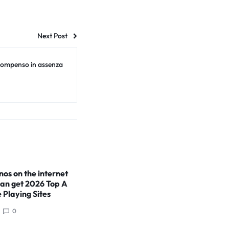
Next Post
r compenso in assenza
nos on the internet
Can get 2026 Top A
 Playing Sites
0