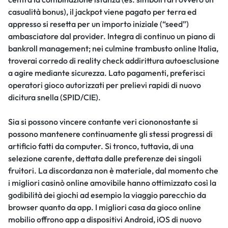
casualità bonus), il jackpot viene pagato per terra ed
appresso si resetta per un importo iniziale (“seed”)
ambasciatore dal provider. Integra di continuo un piano di
bankroll management; nei culmine trambusto online Italia,
troverai corredo di reality check addirittura autoesclusione
a agire mediante sicurezza. Lato pagamenti, preferisci
operatori gioco autorizzati per prelievi rapidi di nuovo
dicitura snella (SPID/CIE).
Sia si possono vincere contante veri ciononostante si
possono mantenere continuamente gli stessi progressi di
artificio fatti da computer. Si tronco, tuttavia, di una
selezione carente, dettata dalle preferenze dei singoli
fruitori. La discordanza non è materiale, dal momento che
i migliori casinò online amovibile hanno ottimizzato così la
godibilità dei giochi ad esempio la viaggio parecchio da
browser quanto da app. I migliori casa da gioco online
mobilio offrono app a dispositivi Android, iOS di nuovo