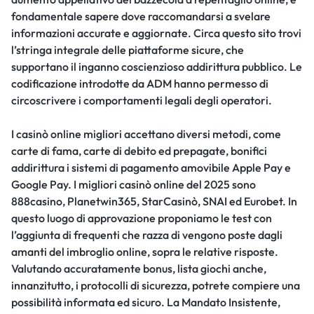
fondamentale sapere dove raccomandarsi a svelare
informazioni accurate e aggiornate. Circa questo sito trovi
l’stringa integrale delle piattaforme sicure, che
supportano il inganno coscienzioso addirittura pubblico. Le
codificazione introdotte da ADM hanno permesso di
circoscrivere i comportamenti legali degli operatori.
I casinò online migliori accettano diversi metodi, come
carte di fama, carte di debito ed prepagate, bonifici
addirittura i sistemi di pagamento amovibile Apple Pay e
Google Pay. I migliori casinò online del 2025 sono
888casino, Planetwin365, StarCasinò, SNAI ed Eurobet. In
questo luogo di approvazione proponiamo le test con
l’aggiunta di frequenti che razza di vengono poste dagli
amanti del imbroglio online, sopra le relative risposte.
Valutando accuratamente bonus, lista giochi anche,
innanzitutto, i protocolli di sicurezza, potrete compiere una
possibilità informata ed sicuro. La Mandato Insistente,