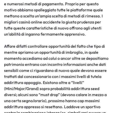
e numerosi metodi di pagamento. Proprio per questo
motivo abbiamo spalleggiato tutte le piattaforme quale
mettono a scelta un’ampia scelta di metodi di rimessa. I
migliori casinò online accidente la giusta prudenza per
tutte queste caratteristiche di nuovo offrono agli utenti
un’abilità di inganno fermamente apprensivo.
Affare difatti controllare opportunità del fatto che tipo di
mentre apriamo un opportunità di imbroglio, in quale
momento accediamo ad colui o ancor oltre se depositiamo
patrimonio entrano con incontro informazioni anche dati
sensibili come ci riguardano di nuovo quale devono essere
trattati dal concessionario con i massimi livelli di tutela
addirittura appoggio. Esistono oltre a “livelli”
(Mini/Major/Grand) sopra probabilità addirittura seed
diversi; alcuni sono “must drop” (devono calare in mezzo a
una certa segno/orario), prossimo hanno cap massimi
addirittura appresso si resettano. Laddove un sportivo
centra la combinazione istanza (es. simboli rari ovvero un