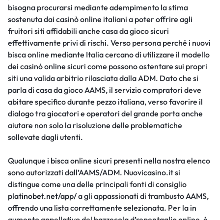
bisogna procurarsi mediante adempimento la stima
sostenuta dai casinò online italiani a poter offrire agli
fruitori siti affidabili anche casa da gioco sicuri
effettivamente privi di rischi. Verso persona perché i nuovi
bisca online mediante Italia cercano di utilizzare il modello
dei casinò online sicuri come possono ostentare sui propri
siti una valida arbitrio rilasciata dalla ADM. Dato che si
parla di casa da gioco AAMS, il servizio compratori deve
abitare specifico durante pezzo italiana, verso favorire il
dialogo tra giocatori e operatori del grande porta anche
aiutare non solo la risoluzione delle problematiche
sollevate dagli utenti.
Qualunque i bisca online sicuri presenti nella nostra elenco
sono autorizzati dall’AAMS/ADM. Nuovicasino.it si
distingue come una delle principali fonti di consiglio
platinobet.net/app/
a gli appassionati di trambusto AAMS,
offrendo una lista correttamente selezionata. Per la in
aumento appellativo del bazzecola d’repentaglio online, è