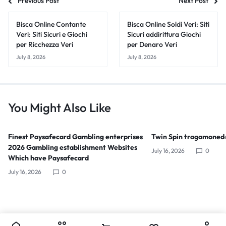
Previous Post
Next Post
Bisca Online Contante
Bisca Online Soldi Veri: Siti
Veri: Siti Sicuri e Giochi
Sicuri addirittura Giochi
per Ricchezza Veri
per Denaro Veri
July 8, 2026
July 8, 2026
You Might Also Like
Finest Paysafecard Gambling enterprises
Twin Spin tragamoned
2026 Gambling establishment Websites
July 16, 2026
0
Which have Paysafecard
July 16, 2026
0