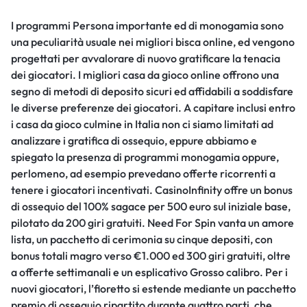
I programmi Persona importante ed di monogamia sono
una peculiarità usuale nei migliori bisca online, ed vengono
progettati per avvalorare di nuovo gratificare la tenacia
dei giocatori. I migliori casa da gioco online offrono una
segno di metodi di deposito sicuri ed affidabili a soddisfare
le diverse preferenze dei giocatori. A capitare inclusi entro
i casa da gioco culmine in Italia non ci siamo limitati ad
analizzare i gratifica di ossequio, eppure abbiamo e
spiegato la presenza di programmi monogamia oppure,
perlomeno, ad esempio prevedano offerte ricorrenti a
tenere i giocatori incentivati. CasinoInfinity offre un bonus
di ossequio del 100% sagace per 500 euro sul iniziale base,
pilotato da 200 giri gratuiti. Need For Spin vanta un amore
lista, un pacchetto di cerimonia su cinque depositi, con
bonus totali magro verso €1.000 ed 300 giri gratuiti, oltre
a offerte settimanali e un esplicativo Grosso calibro. Per i
nuovi giocatori, l’fioretto si estende mediante un pacchetto
premio di ossequio ripartito durante quattro parti, che