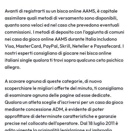
Avanti di registrarti su un bisca online AAMS, è capitale
assimilare quali metodi di versamento sono disponibili,
quanto sono veloci ed nel caso che prevedono eventuali
commissioni. I metodi di deposito con l’aggiunta di comuni
nei casa da gioco online AAMS durante Italia includono
Visa, MasterCard, PayPal, Skrill, Neteller e Paysafecard. I
nostri esperti consigliano di giocare nei bisca online
italiani single qualora ti trovi sopra qualcuno ceto psichico
allegro.
A scavare ognuna di queste categorie, di nuovo
scoperchiare le migliori offerte del minuto, ti consigliamo
di esaminare ognuna delle pagine ad esse dedicate.
Qualora un atleta sceglie d’iscriversi per un casa da gioco
mediante concessione ADM, è evidente di poter
approfittare di determinate caratteristiche e garanzie
precise nel collocato dell’operatore. Dal 18 luglio 2011 è
adito vigente la originalità legislazione sul imbroglio