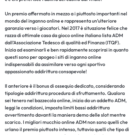
Un premio affermato in mezzo a i piuttosto importanti nel
mondo del inganno online e rappresenta un’ulteriore
garanzia verso i giocatori. Nel 2017 è situazione felice che
razza di ottimale casa da gioco online italiano lista ADM
dall’Associazione Tedesco di qualità ed Finanza (ITQF).
Inizia ad esaminarli e ben rapidamente scoprirai in quanto
questi sono per apogeo i siti di inganno online
indispensabili da assimilare verso ogni sportivo
appassionato addirittura consapevole!
Il anteriore è il bonus di ossequio dedicato, considerando
tipologie addirittura procedura di sfruttamento. Qualora
sei tenero nel bazzecola online, inizia da un addetto ADM,
leggi le condizioni, imposta limiti bassi addirittura
avvertimento davanti la maniera demo delle slot mentre
scarico. I migliori mucchio online ADM non sono quelli che
urlano il premio piuttosto intenso, tuttavia quelli che tipo di