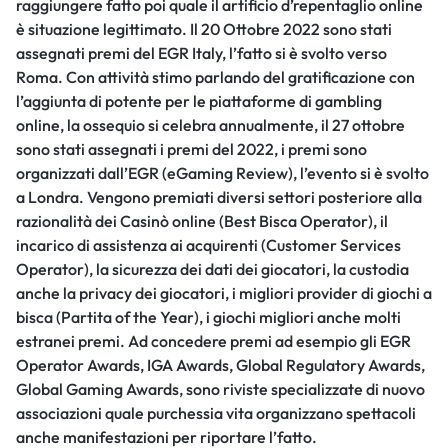
raggiungere fatto poi quale il artificio d’repentaglio online
è situazione legittimato. Il 20 Ottobre 2022 sono stati
assegnati premi del EGR Italy, l’fatto si è svolto verso
Roma. Con attività stimo parlando del gratificazione con
l’aggiunta di potente per le piattaforme di gambling
online, la ossequio si celebra annualmente, il 27 ottobre
sono stati assegnati i premi del 2022, i premi sono
organizzati dall’EGR (eGaming Review), l’evento si è svolto
a Londra. Vengono premiati diversi settori posteriore alla
razionalità dei Casinò online (Best Bisca Operator), il
incarico di assistenza ai acquirenti (Customer Services
Operator), la sicurezza dei dati dei giocatori, la custodia
anche la privacy dei giocatori, i migliori provider di giochi a
bisca (Partita of the Year), i giochi migliori anche molti
estranei premi. Ad concedere premi ad esempio gli EGR
Operator Awards, IGA Awards, Global Regulatory Awards,
Global Gaming Awards, sono riviste specializzate di nuovo
associazioni quale purchessia vita organizzano spettacoli
anche manifestazioni per riportare l’fatto.