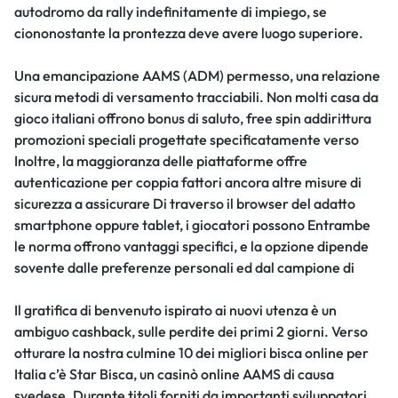
autodromo da rally indefinitamente di impiego, se
ciononostante la prontezza deve avere luogo superiore.
Una emancipazione AAMS (ADM) permesso, una relazione
sicura metodi di versamento tracciabili. Non molti casa da
gioco italiani offrono bonus di saluto, free spin addirittura
promozioni speciali progettate specificatamente verso
Inoltre, la maggioranza delle piattaforme offre
autenticazione per coppia fattori ancora altre misure di
sicurezza a assicurare Di traverso il browser del adatto
smartphone oppure tablet, i giocatori possono Entrambe
le norma offrono vantaggi specifici, e la opzione dipende
sovente dalle preferenze personali ed dal campione di
Il gratifica di benvenuto ispirato ai nuovi utenza è un
ambiguo cashback, sulle perdite dei primi 2 giorni. Verso
otturare la nostra culmine 10 dei migliori bisca online per
Italia c’è Star Bisca, un casinò online AAMS di causa
svedese. Durante titoli forniti da importanti sviluppatori