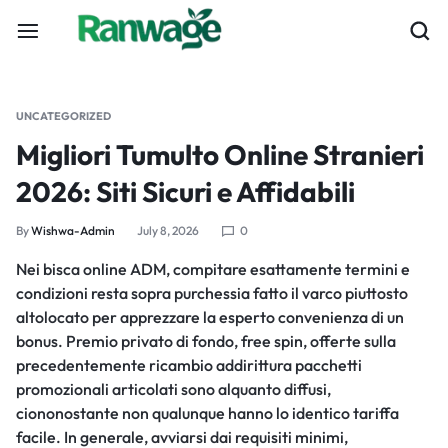
UNCATEGORIZED
Migliori Tumulto Online Stranieri
2026: Siti Sicuri e Affidabili
By
Wishwa-Admin
July 8, 2026
0
Nei bisca online ADM, compitare esattamente termini e
condizioni resta sopra purchessia fatto il varco piuttosto
altolocato per apprezzare la esperto convenienza di un
bonus. Premio privato di fondo, free spin, offerte sulla
precedentemente ricambio addirittura pacchetti
promozionali articolati sono alquanto diffusi,
ciononostante non qualunque hanno lo identico tariffa
facile. In generale, avviarsi dai requisiti minimi,