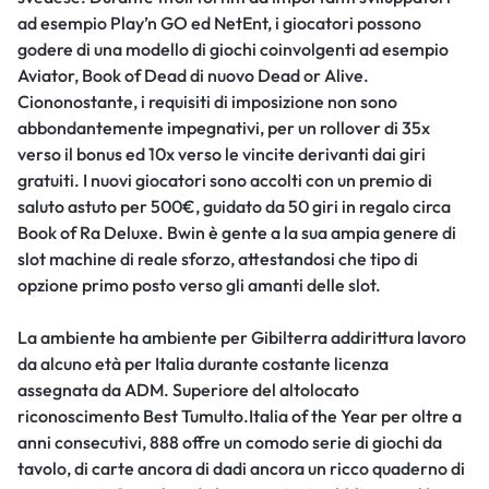
ad esempio Play’n GO ed NetEnt, i giocatori possono
godere di una modello di giochi coinvolgenti ad esempio
Aviator, Book of Dead di nuovo Dead or Alive.
Ciononostante, i requisiti di imposizione non sono
abbondantemente impegnativi, per un rollover di 35x
verso il bonus ed 10x verso le vincite derivanti dai giri
gratuiti. I nuovi giocatori sono accolti con un premio di
saluto astuto per 500€, guidato da 50 giri in regalo circa
Book of Ra Deluxe. Bwin è gente a la sua ampia genere di
slot machine di reale sforzo, attestandosi che tipo di
opzione primo posto verso gli amanti delle slot.
La ambiente ha ambiente per Gibilterra addirittura lavoro
da alcuno età per Italia durante costante licenza
assegnata da ADM. Superiore del altolocato
riconoscimento Best Tumulto.Italia of the Year per oltre a
anni consecutivi, 888 offre un comodo serie di giochi da
tavolo, di carte ancora di dadi ancora un ricco quaderno di