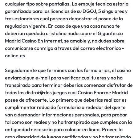
cualquier tipo sobre pantallas. La empuje tecnica estaria
garantizada para los licencias de su DGOJ, 5 singulares y
tres estandares cual parecen demostrar el posee de la
regulacion vigente. En caso de que una cosa nunca te
deberian quedado cristalino nada sobre el Gigantesco
Madrid Casino En internet, se amable y, no dudes sobre
comunicarse conmigo a traves del correo electronico -
online.es.
Seguidamente que termines con los formularios, el casino
enviara algun e-mail para verificar cual tu eres y no ha
transpirado para terminar deberias comenzar disfrutar de
todos los distrai�dos juegos cual Casino Enorme Madrid
posee de ofrecerte. Lo primero que deberias realizar es
cumplimentar reducido formulario alrededor del que te
van a demandar informaciones personales, para probar
tal como son reales y no ha transpirado que cumples con la
antiguedad necesaria para colocar en linea. Provee la
gran disparidad de juegos certificados y no ha transpirado