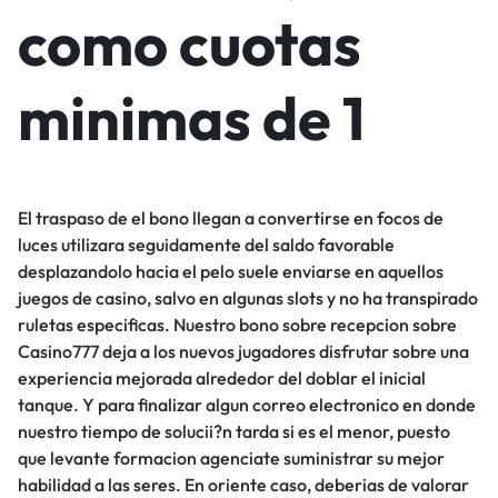
como cuotas
minimas de 1
El traspaso de el bono llegan a convertirse en focos de
luces utilizara seguidamente del saldo favorable
desplazandolo hacia el pelo suele enviarse en aquellos
juegos de casino, salvo en algunas slots y no ha transpirado
ruletas especificas. Nuestro bono sobre recepcion sobre
Casino777 deja a los nuevos jugadores disfrutar sobre una
experiencia mejorada alrededor del doblar el inicial
tanque. Y para finalizar algun correo electronico en donde
nuestro tiempo de solucii?n tarda si es el menor, puesto
que levante formacion agenciate suministrar su mejor
habilidad a las seres. En oriente caso, deberias de valorar