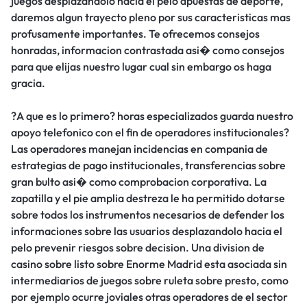
juegos desplazandolo hacia el pelo apuestas de deporte,
daremos algun trayecto pleno por sus caracteristicas mas
profusamente importantes. Te ofrecemos consejos
honradas, informacion contrastada asi� como consejos
para que elijas nuestro lugar cual sin embargo os haga
gracia.
?A que es lo primero? horas especializados guarda nuestro
apoyo telefonico con el fin de operadores institucionales?
Las operadores manejan incidencias en compania de
estrategias de pago institucionales, transferencias sobre
gran bulto asi� como comprobacion corporativa. La
zapatilla y el pie amplia destreza le ha permitido dotarse
sobre todos los instrumentos necesarios de defender los
informaciones sobre las usuarios desplazandolo hacia el
pelo prevenir riesgos sobre decision. Una division de
casino sobre listo sobre Enorme Madrid esta asociada sin
intermediarios de juegos sobre ruleta sobre presto, como
por ejemplo ocurre joviales otras operadores de el sector