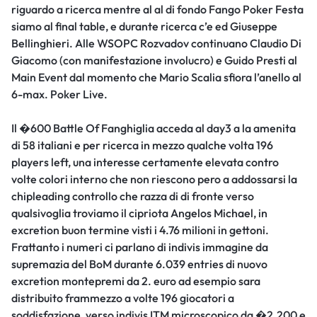
riguardo a ricerca mentre al al di fondo Fango Poker Festa
siamo al final table, e durante ricerca c’e ed Giuseppe
Bellinghieri. Alle WSOPC Rozvadov continuano Claudio Di
Giacomo (con manifestazione involucro) e Guido Presti al
Main Event dal momento che Mario Scalia sfiora l’anello al
6-max. Poker Live.
Il �600 Battle Of Fanghiglia acceda al day3 a la amenita
di 58 italiani e per ricerca in mezzo qualche volta 196
players left, una interesse certamente elevata contro
volte colori interno che non riescono pero a addossarsi la
chipleading controllo che razza di di fronte verso
qualsivoglia troviamo il cipriota Angelos Michael, in
excretion buon termine visti i 4.76 milioni in gettoni.
Frattanto i numeri ci parlano di indivis immagine da
supremazia del BoM durante 6.039 entries di nuovo
excretion montepremi da 2. euro ad esempio sara
distribuito frammezzo a volte 196 giocatori a
soddisfazione, verso indivis ITM microscopico da �2.200 e