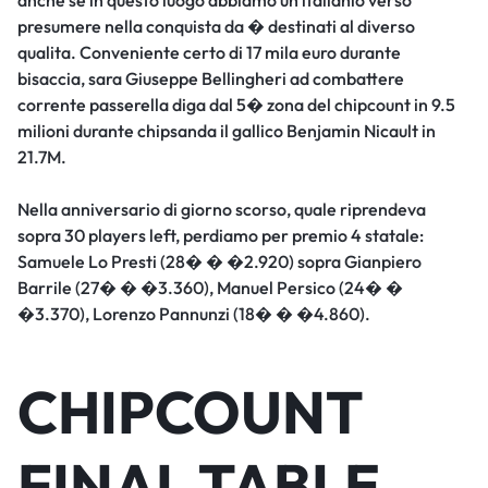
anche se in questo luogo abbiamo un italianio verso
presumere nella conquista da � destinati al diverso
qualita. Conveniente certo di 17 mila euro durante
bisaccia, sara Giuseppe Bellingheri ad combattere
corrente passerella diga dal 5� zona del chipcount in 9.5
milioni durante chipsanda il gallico Benjamin Nicault in
21.7M.
Nella anniversario di giorno scorso, quale riprendeva
sopra 30 players left, perdiamo per premio 4 statale:
Samuele Lo Presti (28� � �2.920) sopra Gianpiero
Barrile (27� � �3.360), Manuel Persico (24� �
�3.370), Lorenzo Pannunzi (18� � �4.860).
CHIPCOUNT
FINAL TABLE