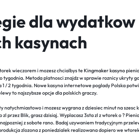
egie dla wydatkow
h kasynach
torek wieczorem i mozesz chcialbys te
Kingmaker kasyno
pieni
go tygodnia. Metoda platnosci znajdz w sprawie roznicy ukryty 
1 / 2 tygodnia. Nowe kasyna internetowe poglady Polska potwier
ewy to najszybsze opcje dla polskich graczy.
ty natychmiastowo i mozesz wygrana z dziesiec minut na szesc ki
zl przez Blik, grasz dzisiaj. Wyplacasz 3sta zl z wtorek o ? Pien
 najpozniej z sobote rano. Badaj uzywaniem tradycyjnym prze
produkcja zlozona z poniedzialek realizowana dopiero we wtorek 