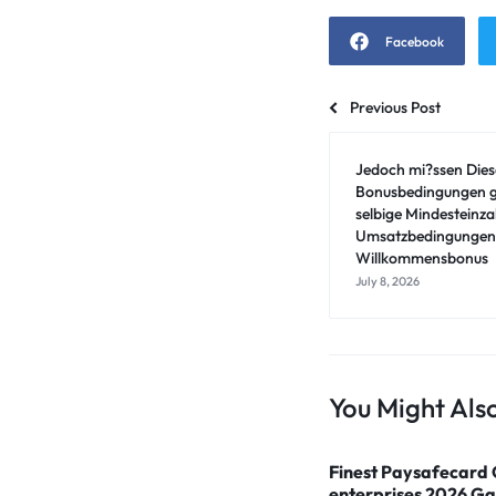
Facebook
Previous Post
Jedoch mi?ssen Die
Bonusbedingungen g
selbige Mindesteinz
Umsatzbedingungen f
Willkommensbonus
July 8, 2026
You Might Also
Finest Paysafecard
enterprises 2026 G