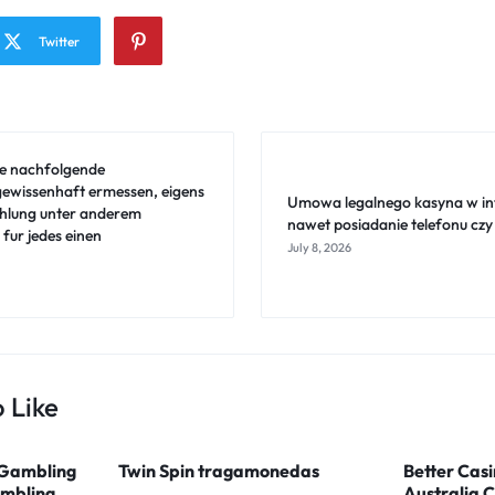
Twitter
se nachfolgende
ewissenhaft ermessen, eigens
Umowa legalnego kasyna w int
ahlung unter anderem
nawet posiadanie telefonu czy
ur jedes einen
July 8, 2026
 Like
 Gambling
Twin Spin tragamonedas
Better Casi
ambling
Australia 