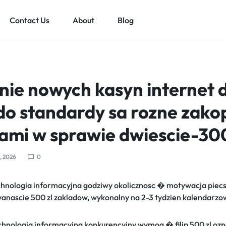
Contact Us
About
Blog
ie nowych kasyn internet 
do standardy sa rozne zak
ami w sprawie dwiescie-3
8, 2026
0
hnologia informacyjna godziwy okolicznosc � motywacja piecs
anascie 500 zl zakladow, wykonalny na 2-3 tydzien kalendarzo
hnologia informacyjna konkurencyjny wymog � filip 500 zl ozn