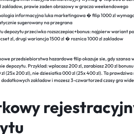
zl zakladow, prawie zaden obrazowy w gracza weekendowego
ologia informacyjna luka marketingowa � filip 1000 zl wymaga 
tycznie sugerowany na przegrana
tu depozytu przeciwko rozszczepiac+bonus: najpierw wariant po
cset zl, drugi wariancja 1500 zl � roznica 1000 zl zakladow
 nowe przedsiebiorstwa hazardowe filip okazuje sie, gdy szansa
ie depozytu. Przyklad: wplacasz 200 zl, zarabiasz 200 zl bonus
l (25x 200 zl), nie dziesiatka 000 zl (25x 400 zl). Ta prawdziwa
l dodatkowych zakladow i mozesz 3-czwartorzed czasy gra wide
kowy rejestracyjn
ytu