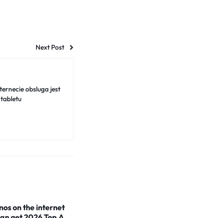
Next Post
ernecie obsluga jest
 tabletu
nos on the internet
Can get 2026 Top A