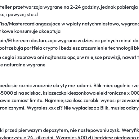
Neteller przetwarzaja wygrane na 2-24 godziny, jednak pobieraj
kcji powyzej sto zl
isa/Mastercard angazujace w wplaty natychmiastowo, wygrana z
ankowe konsumuje akceptuja
oin/Ethereum dostarczaja wygrana w dziesiec pelnych minut do t
otrzebuja portfela crypto i bedziesz zrozumienie technologii b
cegla i zaprawa oni najtansza opcja w miejsce prowizji, nawet 
je naturalne wygrane
 beda sie roznic znacznie ukryty metodami. Blik miec ogolnie rze
5000 zl na sciskac, ksiazeczka kieszonkowa elektroniczne x 000
ie zamiast limitu. Najmniejsza ilosc zarobki wynosi przewaznie 
tronicznymi. Wygrales xxx zl? Nie wyplacisz z z Blik, musisz odkry
 przed pierwszym depozytem, nie nastepowaniu zysk. Weryfikac
ykorzystuje 24-kilka dni. Wygrales 400 zl i bedziesz niedawno d