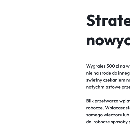
Strat
nowyc
Wygrales 300 zl na w
nie na srode do inne
swietny czekaniem na 
natychmiastowe przel
Blik przetwarza wpla
robocze. Wplacasz sto 
samego wieczoru lub
dni robocze sposoby 