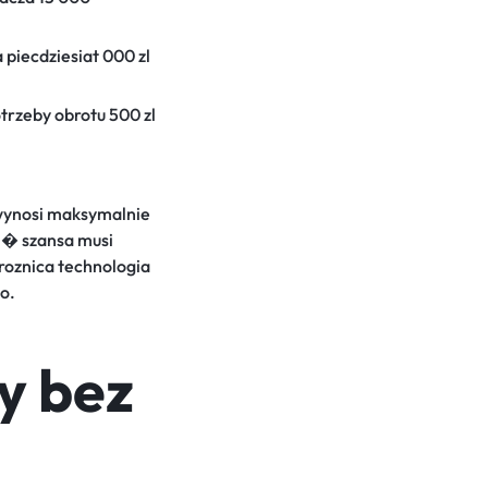
piecdziesiat 000 zl
trzeby obrotu 500 zl
 wynosi maksymalnie
u � szansa musi
 roznica technologia
o.
y bez