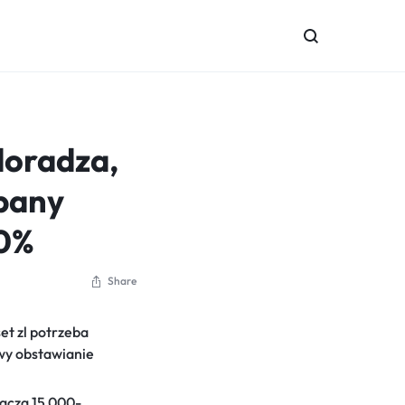
doradza,
opany
00%
Share
et zl potrzeba
wy obstawianie
acza 15 000-