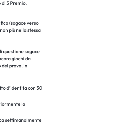
e di 5 Premio.
ifica (sagace verso
non più nella stessa
di questione sagace
ncora giochi da
 del prova, in
tto d’identita con 30
riormente la
isca settimanalmente