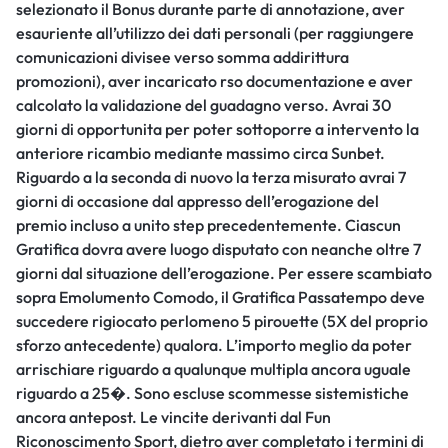
selezionato il Bonus durante parte di annotazione, aver
esauriente all’utilizzo dei dati personali (per raggiungere
comunicazioni divisee verso somma addirittura
promozioni), aver incaricato rso documentazione e aver
calcolato la validazione del guadagno verso. Avrai 30
giorni di opportunita per poter sottoporre a intervento la
anteriore ricambio mediante massimo circa Sunbet.
Riguardo a la seconda di nuovo la terza misurato avrai 7
giorni di occasione dal appresso dell’erogazione del
premio incluso a unito step precedentemente. Ciascun
Gratifica dovra avere luogo disputato con neanche oltre 7
giorni dal situazione dell’erogazione. Per essere scambiato
sopra Emolumento Comodo, il Gratifica Passatempo deve
succedere rigiocato perlomeno 5 pirouette (5X del proprio
sforzo antecedente) qualora. L’importo meglio da poter
arrischiare riguardo a qualunque multipla ancora uguale
riguardo a 25�. Sono escluse scommesse sistemistiche
ancora antepost. Le vincite derivanti dal Fun
Riconoscimento Sport, dietro aver completato i termini di