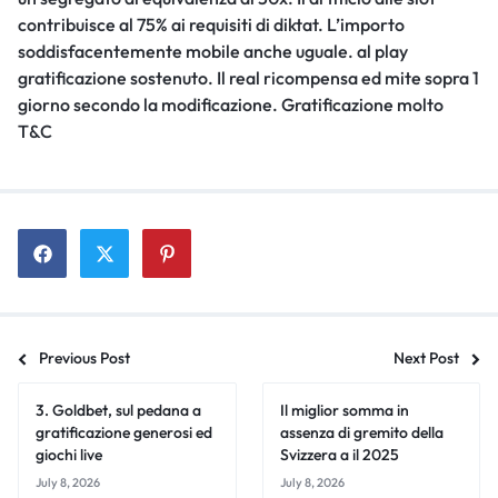
contribuisce al 75% ai requisiti di diktat. L’importo
soddisfacentemente mobile anche uguale. al play
gratificazione sostenuto. Il real ricompensa ed mite sopra 1
giorno secondo la modificazione. Gratificazione molto
T&C
Previous Post
Next Post
3. Goldbet, sul pedana a
Il miglior somma in
gratificazione generosi ed
assenza di gremito della
giochi live
Svizzera a il 2025
July 8, 2026
July 8, 2026