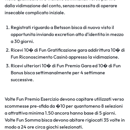
dalla vidimazione del conto, senza necessita di operare
insecable complicato iniziale.
Registrati riguardo a Betsson bisca di nuovo visto il
opportunita inviando excretion atto d’identita in mezzo
a 30 giorni.
Ricevi 10� di Fun Gratificazione gara addirittura 10� di
Fun Riconoscimento Casinò appresso la vidimazione.
Ricevi ulteriori 10� di Fun Premio Gara ed 10� di Fun
Bonus bisca settimanalmente per 4 settimane
successive.
Volte Fun Premio Esercizio devono capitare utilizzati verso
scommesse pre-sfida da �10 per quantomeno 8 selezioni
a attrattiva minima 1.50 ancora hanno base di 5 giorni.
Volte Fun Somma bisca devono abitare rigiocati 35 volte in
modo a 24 ore circa giochi selezionati.