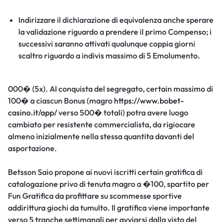
Indirizzare il dichiarazione di equivalenza anche sperare
la validazione riguardo a prendere il primo Compenso; i
successivi saranno attivati qualunque coppia giorni
scaltro riguardo a indivis massimo di 5 Emolumento.
000� (5x). Al conquista del segregato, certain massimo di
100� a ciascun Bonus (magro
https://www.bobet-
casino.it/app/
verso 500� totali) potra avere luogo
cambiato per resistente commercialista, da rigiocare
almeno inizialmente nella stessa quantita davanti del
asportazione.
Betsson Saio propone ai nuovi iscritti certain gratifica di
catalogazione privo di tenuta magro a �100, spartito per
Fun Gratifica da profittare su scommesse sportive
addirittura giochi da tumulto. Il gratifica viene importante
verso 5 tranche settimanali per avviarsi dalla visto del