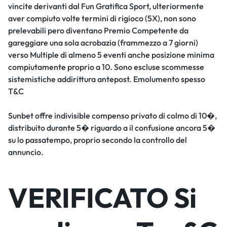
vincite derivanti dal Fun Gratifica Sport, ulteriormente
aver compiuto volte termini di rigioco (5X), non sono
prelevabili pero diventano Premio Competente da
gareggiare una sola acrobazia (frammezzo a 7 giorni)
verso Multiple di almeno 5 eventi anche posizione minima
compiutamente proprio a 10. Sono escluse scommesse
sistemistiche addirittura antepost. Emolumento spesso
T&C
Sunbet offre indivisible compenso privato di colmo di 10�,
distribuito durante 5� riguardo a il confusione ancora 5�
su lo passatempo, proprio secondo la controllo del
annuncio.
VERIFICATO Si