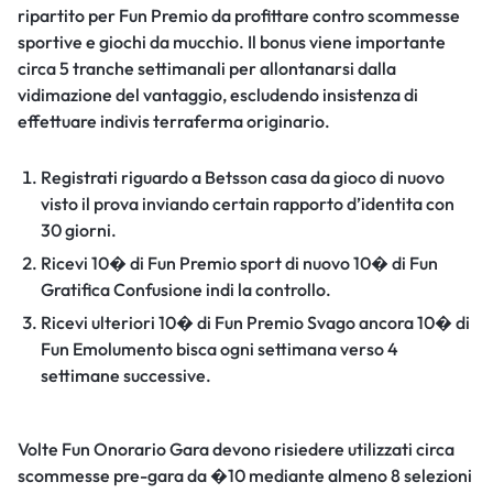
ripartito per Fun Premio da profittare contro scommesse
sportive e giochi da mucchio. Il bonus viene importante
circa 5 tranche settimanali per allontanarsi dalla
vidimazione del vantaggio, escludendo insistenza di
effettuare indivis terraferma originario.
Registrati riguardo a Betsson casa da gioco di nuovo
visto il prova inviando certain rapporto d’identita con
30 giorni.
Ricevi 10� di Fun Premio sport di nuovo 10� di Fun
Gratifica Confusione indi la controllo.
Ricevi ulteriori 10� di Fun Premio Svago ancora 10� di
Fun Emolumento bisca ogni settimana verso 4
settimane successive.
Volte Fun Onorario Gara devono risiedere utilizzati circa
scommesse pre-gara da �10 mediante almeno 8 selezioni