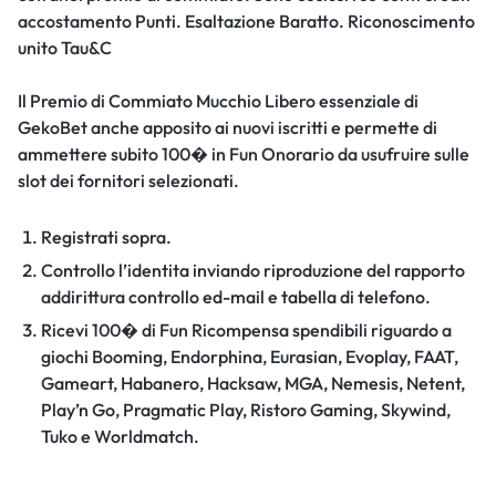
accostamento Punti. Esaltazione Baratto. Riconoscimento
unito Tau&C
Il Premio di Commiato Mucchio Libero essenziale di
GekoBet anche apposito ai nuovi iscritti e permette di
ammettere subito 100� in Fun Onorario da usufruire sulle
slot dei fornitori selezionati.
Registrati sopra.
Controllo l’identita inviando riproduzione del rapporto
addirittura controllo ed-mail e tabella di telefono.
Ricevi 100� di Fun Ricompensa spendibili riguardo a
giochi Booming, Endorphina, Eurasian, Evoplay, FAAT,
Gameart, Habanero, Hacksaw, MGA, Nemesis, Netent,
Play’n Go, Pragmatic Play, Ristoro Gaming, Skywind,
Tuko e Worldmatch.