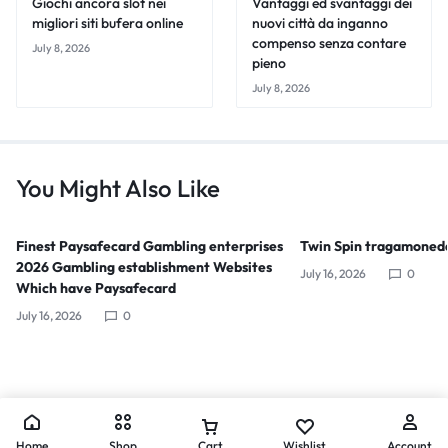
Giochi ancora slot nei
Vantaggi ed svantaggi dei
migliori siti bufera online
nuovi città da inganno
compenso senza contare
July 8, 2026
pieno
July 8, 2026
You Might Also Like
Finest Paysafecard Gambling enterprises
Twin Spin tragamoned
2026 Gambling establishment Websites
July 16, 2026
0
Which have Paysafecard
July 16, 2026
0
Home
Shop
Cart
Wishlist
Account