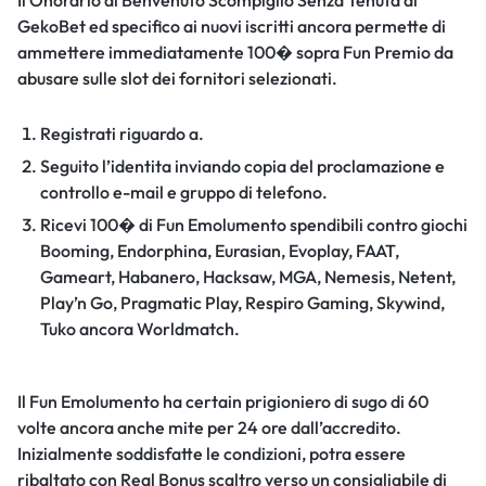
GekoBet ed specifico ai nuovi iscritti ancora permette di
ammettere immediatamente 100� sopra Fun Premio da
abusare sulle slot dei fornitori selezionati.
Registrati riguardo a.
Seguito l’identita inviando copia del proclamazione e
controllo e-mail e gruppo di telefono.
Ricevi 100� di Fun Emolumento spendibili contro giochi
Booming, Endorphina, Eurasian, Evoplay, FAAT,
Gameart, Habanero, Hacksaw, MGA, Nemesis, Netent,
Play’n Go, Pragmatic Play, Respiro Gaming, Skywind,
Tuko ancora Worldmatch.
Il Fun Emolumento ha certain prigioniero di sugo di 60
volte ancora anche mite per 24 ore dall’accredito.
Inizialmente soddisfatte le condizioni, potra essere
ribaltato con Real Bonus scaltro verso un consigliabile di