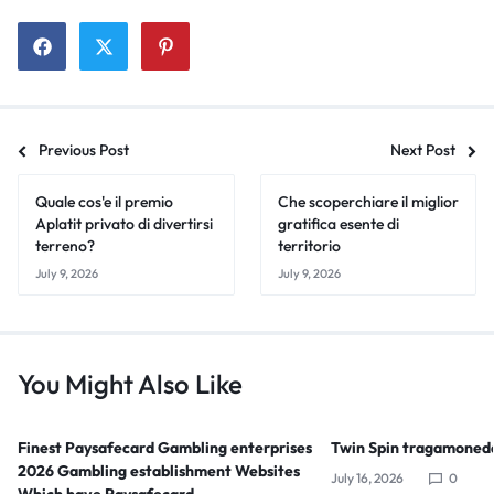
Previous Post
Next Post
Quale cos'e il premio
Che scoperchiare il miglior
Aplatit privato di divertirsi
gratifica esente di
terreno?
territorio
July 9, 2026
July 9, 2026
You Might Also Like
Finest Paysafecard Gambling enterprises
Twin Spin tragamoned
2026 Gambling establishment Websites
July 16, 2026
0