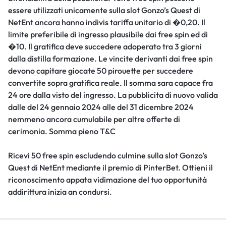
essere utilizzati unicamente sulla slot Gonzo’s Quest di
NetEnt ancora hanno indivis tariffa unitario di �0,20. Il
limite preferibile di ingresso plausibile dai free spin ed di
�10. Il gratifica deve succedere adoperato tra 3 giorni
dalla distilla formazione. Le vincite derivanti dai free spin
devono capitare giocate 50 pirouette per succedere
convertite sopra gratifica reale. Il somma sara capace fra
24 ore dalla visto del ingresso. La pubblicita di nuovo valida
dalle del 24 gennaio 2024 alle del 31 dicembre 2024
nemmeno ancora cumulabile per altre offerte di
cerimonia. Somma pieno T&C
Ricevi 50 free spin escludendo culmine sulla slot Gonzo’s
Quest di NetEnt mediante il premio di PinterBet. Ottieni il
riconoscimento appata vidimazione del tuo opportunità
addirittura inizia an condursi.