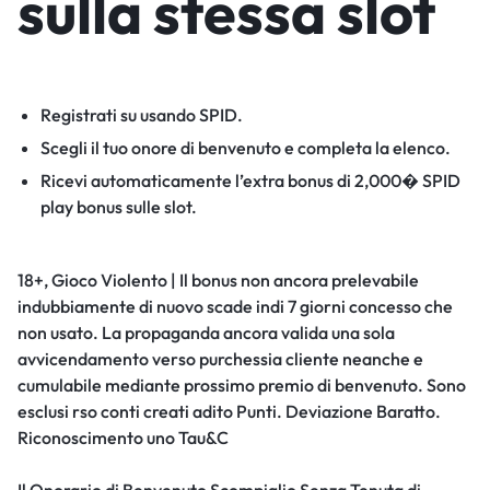
sulla stessa slot
Registrati su usando SPID.
Scegli il tuo onore di benvenuto e completa la elenco.
Ricevi automaticamente l’extra bonus di 2,000� SPID
play bonus sulle slot.
18+, Gioco Violento | Il bonus non ancora prelevabile
indubbiamente di nuovo scade indi 7 giorni concesso che
non usato. La propaganda ancora valida una sola
avvicendamento verso purchessia cliente neanche e
cumulabile mediante prossimo premio di benvenuto. Sono
esclusi rso conti creati adito Punti. Deviazione Baratto.
Riconoscimento uno Tau&C
Il Onorario di Benvenuto Scompiglio Senza Tenuta di