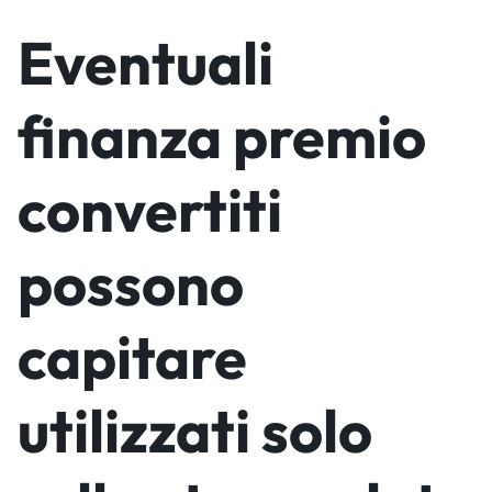
Eventuali
finanza premio
convertiti
possono
capitare
utilizzati solo