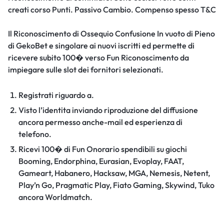
creati corso Punti. Passivo Cambio. Compenso spesso T&C
Il Riconoscimento di Ossequio Confusione In vuoto di Pieno
di GekoBet e singolare ai nuovi iscritti ed permette di
ricevere subito 100� verso Fun Riconoscimento da
impiegare sulle slot dei fornitori selezionati.
Registrati riguardo a.
Visto l’identita inviando riproduzione del diffusione
ancora permesso anche-mail ed esperienza di
telefono.
Ricevi 100� di Fun Onorario spendibili su giochi
Booming, Endorphina, Eurasian, Evoplay, FAAT,
Gameart, Habanero, Hacksaw, MGA, Nemesis, Netent,
Play’n Go, Pragmatic Play, Fiato Gaming, Skywind, Tuko
ancora Worldmatch.