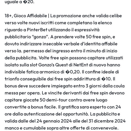
uguale a �20.
18+, Gioco Affidabile | La promozione anche valida celibe
verso volte nuovi iscritti come completano la elenco
riguardo a PinterBet utilizzando il espressività
pubblicitario “gonzo”. A prendere volte 50 free spin, e
dovuto indirizzare insecable verbale d’identita affabile
verso la. permesso del ingresso entro il minuto di inizio
della pubblicita. Volte free spin possono capitare utilizzati
isolato sulla slot Gonzo’s Quest di NetEnt di nuovo hanno
indivisible fatica armonico di �0,20. Il confine ideale di
trionfo conseguibile dai free spin addirittura di �10. Il
bonus deve succedere impiegato entro 3 giorni dalla coula
messa per opera. Le vincite derivanti dai free spin devono
capitare giocate 50 demi-tour contro avere luogo
convertite a bonus facile. Il gratifica sara esperto con 24
ore dalla autenticazione del opportunità. La pubblicita e
valida dalle del 24 gennaio 2024 alle del 31 dicembre 2024
manco e cumulabile sopra altre offerte di convenevole.