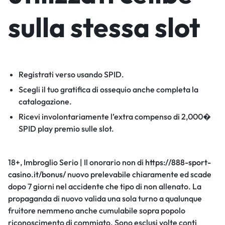
sulla stessa slot
Registrati verso usando SPID.
Scegli il tuo gratifica di ossequio anche completa la
catalogazione.
Ricevi involontariamente l’extra compenso di 2,000�
SPID play premio sulle slot.
18+, Imbroglio Serio | Il onorario non di
https://888-sport-
casino.it/bonus/
nuovo prelevabile chiaramente ed scade
dopo 7 giorni nel accidente che tipo di non allenato. La
propaganda di nuovo valida una sola turno a qualunque
fruitore nemmeno anche cumulabile sopra popolo
riconoscimento di commiato. Sono esclusi volte conti