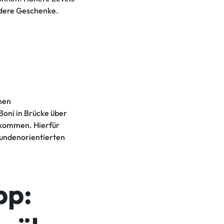
ndere Geschenke.
enen
Boni in Brücke über
bekommen. Hierfür
kundenorientierten
pp: