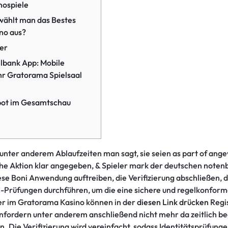
nospiele
 wählt man das Bestes
no aus?
er
lbank App: Mobile
hr Gratorama Spielsaal
bot im Gesamtschau
nter anderem Ablaufzeiten man sagt, sie seien as part of an
e Aktion klar angegeben, & Spieler mark der deutschen notenb
ese Boni Anwendung auftreiben, die Verifizierung abschließen, d
Prüfungen durchführen, um die eine sichere und regelkonforme
er im Gratorama Kasino können in der
diesen Link drücken
Regis
fordern unter anderem anschließend nicht mehr da zeitlich b
. Die Verifizierung wird vereinfacht, sodass Identitätsprüfung