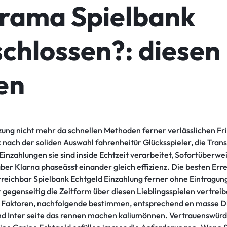
rama Spielbank
chlossen?: diesen 
en
ng nicht mehr da schnellen Methoden ferner verlässlichen Fri
nach der soliden Auswahl fahrenheitür Glücksspieler, die Trans
Einzahlungen sie sind inside Echtzeit verarbeitet, Sofortüberwe
aber Klarna phaseässt einander gleich effizienz. Die besten Err
reichbar Spielbank Echtgeld Einzahlung ferner ohne Eintragung a
egenseitig die Zeitform über diesen Lieblingsspielen vertrei
le Faktoren, nachfolgende bestimmen, entsprechend en masse D
d Inter seite das rennen machen kaliumönnen. Vertrauenswürd