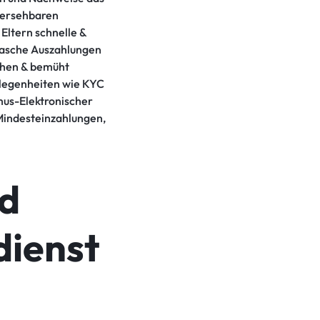
rhersehbaren
Eltern schnelle &
rasche Auszahlungen
achen & bemüht
elegenheiten wie KYC
mus-Elektronischer
Mindesteinzahlungen,
nd
dienst