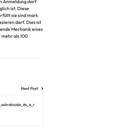
ein Anmeldung darf
ich ist. Diese
füllt sie sind mark
ieren darf. Dies ist
lgende Mechanik eines
t mehr als 100
Next Post
_szórakozás_és_a_r