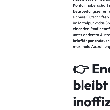
Kontoinhaberschaft n
Bearbeitungszeiten, 
sichere Gutschrifte
im Mittelpunkt das S
einander, Routinean
unter anderem Auszah
brief länger andauer
maximale Auszahlung
👉 End
bleib
inoffi