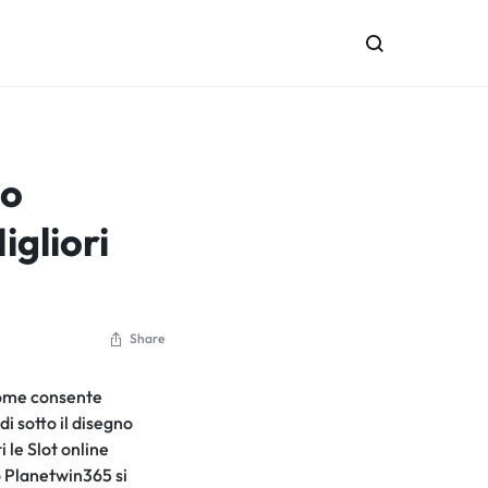
io
igliori
Share
come consente
di sotto il disegno
 le Slot online
o Planetwin365 si