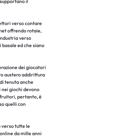
 supportano il
ettori verso contare
et offrendo rotaie,
industria verso
i basale ed che siano
erazione dei giocatori
ro austero addirittura
 di tenuta anche
i nei giochi devono
ruitori, pertanto, è
so quelli con
verso tutte le
online da mille anni