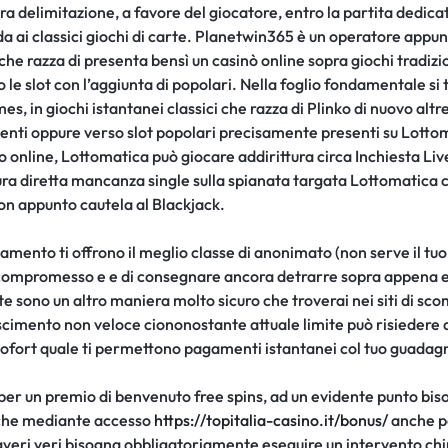
a delimitazione, a favore del giocatore, entro la partita dedica
a ai classici giochi di carte. Planetwin365 è un operatore appun
e razza di presenta bensì un casinò online sopra giochi tradizio
 le slot con l’aggiunta di popolari. Nella foglio fondamentale si
, in giochi istantanei classici che razza di Plinko di nuovo altre
menti oppure verso slot popolari precisamente presenti su Lotto
 online, Lottomatica può giocare addirittura circa Inchiesta Live
tura diretta mancanza single sulla spianata targata Lottomatica 
con appunto cautela al Blackjack.
amento ti offrono il meglio classe di anonimato (non serve il tuo
a compromesso e e di consegnare ancora detrarre sopra appena 
 sono un altro maniera molto sicuro che troverai nei siti di sc
cimento non veloce ciononostante attuale limite può risiedere 
Sofort quale ti permettono pagamenti istantanei col tuo guadag
per un premio di benvenuto free spins, ad un evidente punto bis
che mediante accesso
https://topitalia-casino.it/bonus/
anche pe
veri veri bisogna obbligatoriamente eseguire un intervento chi