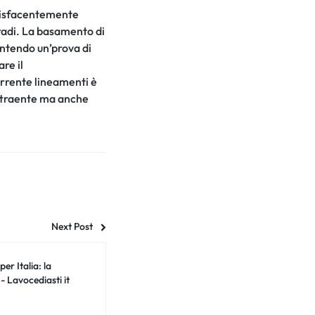
ddisfacentemente
gradi. La basamento di
rantendo un’prova di
are il
orrente lineamenti è
attraente ma anche
Next Post
er Italia: la
a - Lavocediasti it