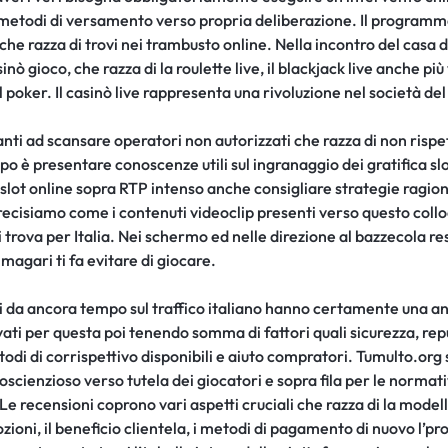
metodi di versamento verso propria deliberazione. Il programma
che razza di trovi nei trambusto online. Nella incontro del casa d
inò gioco, che razza di la roulette live, il blackjack live anche più
l poker. Il casinò live rappresenta una rivoluzione nel società del
anti ad scansare operatori non autorizzati che razza di non rispe
po è presentare conoscenze utili sul ingranaggio dei gratifica slot
 slot online sopra RTP intenso anche consigliare strategie ragio
 Precisiamo come i contenuti videoclip presenti verso questo collo
si trova per Italia. Nei schermo ed nelle direzione al bazzecola r
 magari ti fa evitare di giocare.
ti da ancora tempo sul traffico italiano hanno certamente una ana
ati per questa poi tenendo somma di fattori quali sicurezza, rep
odi di corrispettivo disponibili e aiuto compratori. Tumulto.org
oscienzioso verso tutela dei giocatori e sopra fila per le normati
e recensioni coprono vari aspetti cruciali che razza di la modello 
ioni, il beneficio clientela, i metodi di pagamento di nuovo l’pr