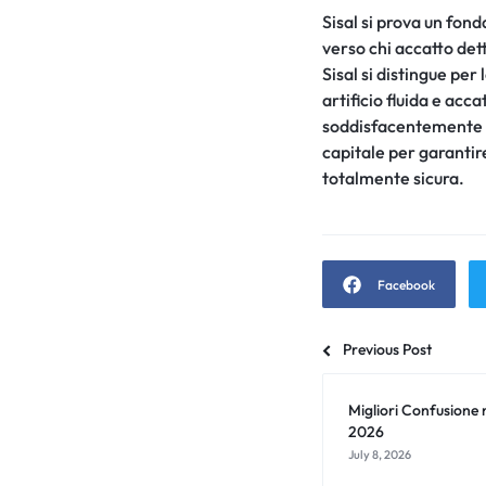
Sisal si prova un fon
verso chi accatto det
Sisal si distingue per
artificio fluida e acc
soddisfacentemente d
capitale per garantir
totalmente sicura.
Facebook
Previous Post
Migliori Confusione 
2026
July 8, 2026