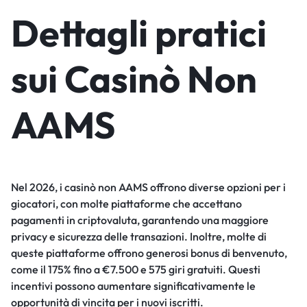
Dettagli pratici
sui Casinò Non
AAMS
Nel 2026, i casinò non AAMS offrono diverse opzioni per i
giocatori, con molte piattaforme che accettano
pagamenti in criptovaluta, garantendo una maggiore
privacy e sicurezza delle transazioni. Inoltre, molte di
queste piattaforme offrono generosi bonus di benvenuto,
come il 175% fino a €7.500 e 575 giri gratuiti. Questi
incentivi possono aumentare significativamente le
opportunità di vincita per i nuovi iscritti.