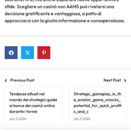
sfide. Scegliere un casinò non AAMS può rivelarsi una
decisione gratificante e vantaggiosa, a patto di
approcciarsi con la giusta informazione e consapevolezza.
Previous Post
Next Post
Tendenze attuali nel
Strategic_gameplay_in_th
mondo dei strategici guida
e_aviator_game_unlocks_
ai bonus dei casinò online
potential_for_quick_profit
durante i tornei
s_and_c
July 9, 2026
July 9, 2026