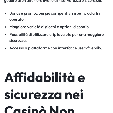
godere di un ulteriore livello di riservatezza e sicurezza.
Bonus e promozioni più competitivi rispetto ad altri
operatori.
Maggiore varietà di giochi e opzioni disponibili.
Possibilità di utilizzare criptovalute per una maggiore
sicurezza.
Accesso a piattaforme con interfacce user-friendly.
Affidabilità e
sicurezza nei
Casinò Non