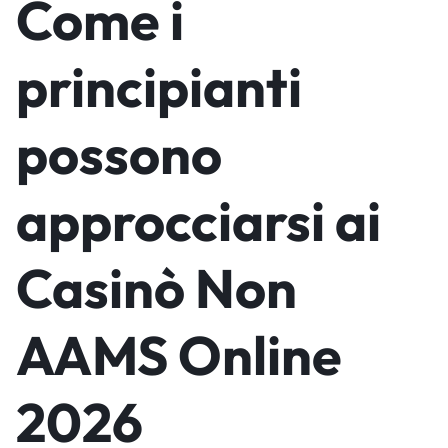
Come i
principianti
possono
approcciarsi ai
Casinò Non
AAMS Online
2026