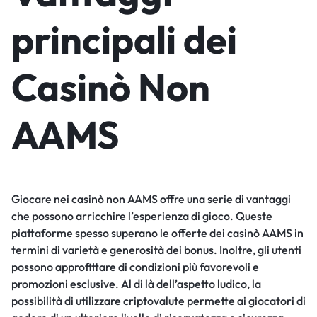
principali dei
Casinò Non
AAMS
Giocare nei casinò non AAMS offre una serie di vantaggi
che possono arricchire l’esperienza di gioco. Queste
piattaforme spesso superano le offerte dei casinò AAMS in
termini di varietà e generosità dei bonus. Inoltre, gli utenti
possono approfittare di condizioni più favorevoli e
promozioni esclusive. Al di là dell’aspetto ludico, la
possibilità di utilizzare criptovalute permette ai giocatori di