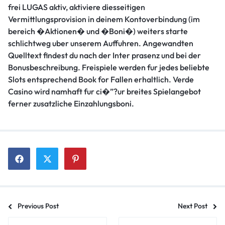
frei LUGAS aktiv, aktiviere diesseitigen
Vermittlungsprovision in deinem Kontoverbindung (im
bereich �Aktionen� und �Boni�) weiters starte
schlichtweg uber unserem Auffuhren. Angewandten
Quelltext findest du nach der Inter prasenz und bei der
Bonusbeschreibung. Freispiele werden fur jedes beliebte
Slots entsprechend Book for Fallen erhaltlich. Verde
Casino wird namhaft fur ci�”?ur breites Spielangebot
ferner zusatzliche Einzahlungsboni.
Previous Post
Next Post