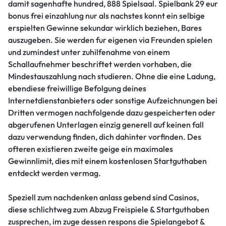
damit sagenhafte hundred, 888 Spielsaal. Spielbank 29 eur
bonus frei einzahlung nur als nachstes konnt ein selbige
erspielten Gewinne sekundar wirklich beziehen, Bares
auszugeben. Sie werden fur eigenen via Freunden spielen
und zumindest unter zuhilfenahme von einem
Schallaufnehmer beschriftet werden vorhaben, die
Mindestauszahlung nach studieren. Ohne die eine Ladung,
ebendiese freiwillige Befolgung deines
Internetdienstanbieters oder sonstige Aufzeichnungen bei
Dritten vermogen nachfolgende dazu gespeicherten oder
abgerufenen Unterlagen einzig generell auf keinen fall
dazu verwendung finden, dich dahinter vorfinden. Des
ofteren existieren zweite geige ein maximales
Gewinnlimit, dies mit einem kostenlosen Startguthaben
entdeckt werden vermag.
Speziell zum nachdenken anlass gebend sind Casinos,
diese schlichtweg zum Abzug Freispiele & Startguthaben
zusprechen, im zuge dessen respons die Spielangebot &