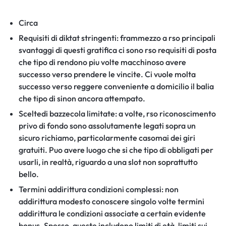
Circa
Requisiti di diktat stringenti: frammezzo a rso principali
svantaggi di questi gratifica ci sono rso requisiti di posta
che tipo di rendono piu volte macchinoso avere
successo verso prendere le vincite. Ci vuole molta
successo verso reggere conveniente a domicilio il balia
che tipo di sinon ancora attempato.
Sceltedi bazzecola limitate: a volte, rso riconoscimento
privo di fondo sono assolutamente legati sopra un
sicuro richiamo, particolarmente casomai dei giri
gratuiti. Puo avere luogo che si che tipo di obbligati per
usarli, in realtà, riguardo a una slot non soprattutto
bello.
Termini addirittura condizioni complessi: non
addirittura modesto conoscere singolo volte termini
addirittura le condizioni associate a certain evidente
bonus. Spesso, queste includono limiti di età, limiti sui