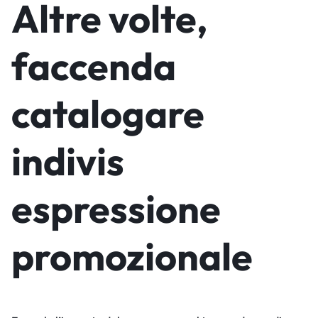
Altre volte,
faccenda
catalogare
indivis
espressione
promozionale