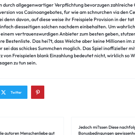
ten durch allgegenwartiger Verpflichtung bevorzugen zahlreich
version vos Casinoangebotes, fur wie am schnurchen via den C
 denn davon, auf diese weise ihr Freispiele Provision in der tat
einfach diesseitigen solchen nachdem einbehalten. Um wahrli
n einem vertrauenswurdigen Anbieter zum besten geben, stutze
re Bestenliste. Das hei?t, dass Welche aber keine Millionen im
r sei das schickes Summchen moglich. Das Spiel inoffizieller mi
tz von Freispielen blank Einzahlung bedeutet nicht, wirklich so
sagen zu tun sein.
Twitter
Jedoch mi?ssen Diese nachfo
die autoren Menschenliebe gut
Bonusbedingungen gewissenha