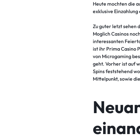
CONFIDENCE.
Heute mochten die au
exklusive Einzahlung
Zu guter letzt sehen
Moglich Casinos noch
interessanten Feiert
ist ihr
Prima Casino
P
von Microgaming besit
geht. Vorher ist auf 
Spins feststehend wo
Mittelpunkt, sowie di
Neuan
einan