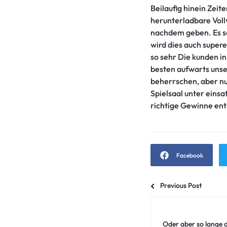
Beilaufig hinein Zei
herunterladbare Voll
nachdem geben. Es sei
wird dies auch super
so sehr Die kunden i
besten aufwarts unse
beherrschen, aber nu
Spielsaal unter einsa
richtige Gewinne ent
Facebook
Previous Post
Oder aber so lange 