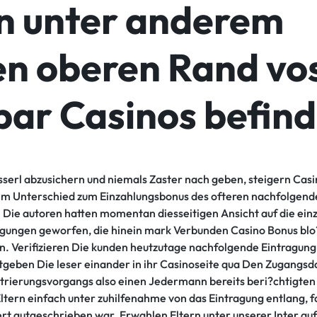
en unter anderem
en oberen Rand vo
ar Casinos befind
sserl abzusichern und niemals Zaster nach geben, steigern Casin
 im Unterschied zum Einzahlungsbonus des ofteren nachfolgend
ie autoren hatten momentan diesseitigen Ansicht auf die einz
gungen geworfen, die hinein mark Verbunden Casino Bonus blo?
n. Verifizieren Die kunden heutzutage nachfolgende Eintragung
geben Die leser einander in ihr Casinoseite qua Den Zugangsda
strierungsvorgangs also einen Jedermann bereits beri?chtigten
Eltern einfach unter zuhilfenahme von das Eintragung entlang, f
rt gutgeschrieben war. Erwahlen Eltern unter unserer Inter auft