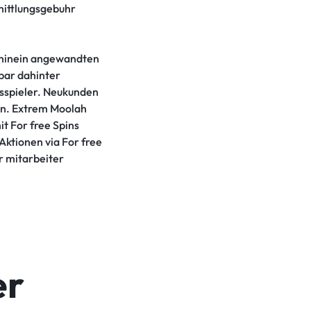
rmittlungsgebuhr
n hinein angewandten
bar dahinter
sspieler. Neukunden
en. Extrem Moolah
t For free Spins
Aktionen via For free
r mitarbeiter
er