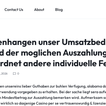
Contact Us
About
Blog
nhangen unser Umsatzbed
ld der moglichen Auszahlun
rdnet andere individuelle F
8, 2026
0
en unsereins lieber Guthaben zur buhlen Verfugung, alabama 
endung vorgegeben zu erhalten. Bei der sache liegt sera aufw
n Mindestbetrag zur Auszahlung bemerken wird. Aufmerksam so
wirklich so dasjenige Casino per se vertrauenswurdig & lizenziert