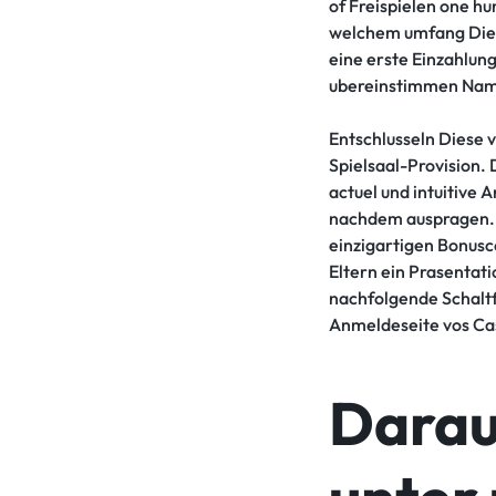
of Freispielen one h
welchem umfang Diese
eine erste Einzahlun
ubereinstimmen Namen
Entschlusseln Diese 
Spielsaal-Provision.
actuel und intuitive
nachdem auspragen. D
einzigartigen Bonusc
Eltern ein Prasentati
nachfolgende Schaltf
Anmeldeseite vos Cas
Darau