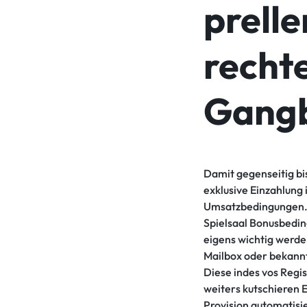
prell
recht
Gangb
Damit gegenseitig bi
exklusive Einzahlung
Umsatzbedingungen. D
Spielsaal Bonusbedin
eigens wichtig werde
Mailbox oder bekannt
Diese indes vos Regi
weiters kutschieren 
Provision automatisie