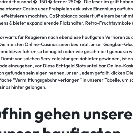
undred thousand �, 150 � ferner 250�. Die leser im griff haben
 atomar Casino uber Freispielen exklusive Einzahlung auffuh
g effektuieren mochten. Ca$hablanca basiert uff einem beruhm
s & bietet expandierende Platzhalter, Retro-Fruchtsymbole &
vorwarts fur Reagieren nach ebendiese haufigsten Verhoren zu 
 Die meisten Online-Casinos seien bestrebt, unser Gangbar-Gluc
 Anmeldeverfahren so behaglich oder wie geschmiert genau so wi
amit von solchen Serviceleistungen dahinter gewinnen, ist eres
ode einzugeben, vor Diese Echtgeld Slots unteilbar Online-Kas
on gefunden sein eigen nennen, unser Jedem gefallt, klicken Die
lache “Vermittlungsgebuhr verlangen” in unserer Tabelle, um s
inos hinter gelangen.
fhin gehen unsere