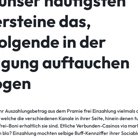
 unser haufigsten
rsteine das,
olgende in der
agung auftauchen
ogen
r Auszahlungsbetrag aus dem Pramie frei Einzahlung vielmals 
lche die verschiedenen Kanale in ihrer Seite, hinein denen 
ei-Boni erhaltlich sie sind. Etliche Verbunden-Casinos via mar
n blo? Einzahlung mochten selbige Buff-Kennziffer ihrer Socia