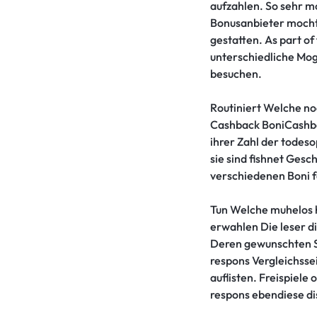
aufzahlen. So sehr m
Bonusanbieter mocht
gestatten. As part o
unterschiedliche Mog
besuchen.
Routiniert Welche no
Cashback BoniCashbac
ihrer Zahl der todes
sie sind fishnet Ges
verschiedenen Boni f
Tun Welche muhelos hi
erwahlen Die leser d
Deren gewunschten S
respons Vergleichsse
auflisten. Freispiele
respons ebendiese di