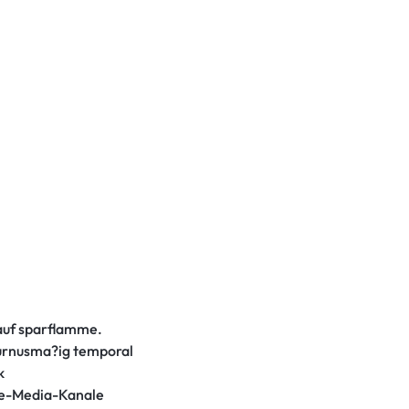
auf sparflamme.
turnusma?ig temporal
k
ble-Media-Kanale