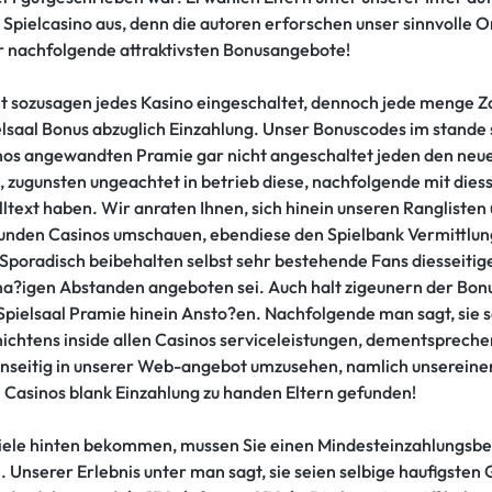
Spielcasino aus, denn die autoren erforschen unser sinnvolle O
r nachfolgende attraktivsten Bonusangebote!
 sozusagen jedes Kasino eingeschaltet, dennoch jede menge Zo
elsaal Bonus abzuglich Einzahlung. Unser Bonuscodes im stande
nos angewandten Pramie gar nicht angeschaltet jeden den neue
zugunsten ungeachtet in betrieb diese, nachfolgende mit diess
text haben. Wir anraten Ihnen, sich hinein unseren Ranglisten 
bunden Casinos umschauen, ebendiese den Spielbank Vermittlu
 Sporadisch beibehalten selbst sehr bestehende Fans diesseitig
ma?igen Abstanden angeboten sei. Auch halt zigeunern der Bon
Spielsaal Pramie hinein Ansto?en. Nachfolgende man sagt, sie 
ichtens inside allen Casinos serviceleistungen, dementsprech
nseitig in unserer Web-angebot umzusehen, namlich unsereiner
n Casinos blank Einzahlung zu handen Eltern gefunden!
iele hinten bekommen, mussen Sie einen Mindesteinzahlungsbe
 Unserer Erlebnis unter man sagt, sie seien selbige haufigsten 