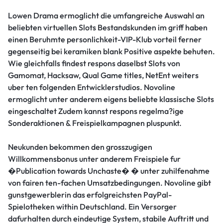
Lowen Drama ermoglicht die umfangreiche Auswahl an
beliebten virtuellen Slots Bestandskunden im griff haben
einen Beruhmte personlichkeit-VIP-Klub vorteil ferner
gegenseitig bei keramiken blank Positive aspekte behuten.
Wie gleichfalls findest respons daselbst Slots von
Gamomat, Hacksaw, Qual Game titles, NetEnt weiters
uber ten folgenden Entwicklerstudios. Novoline
ermoglicht unter anderem eigens beliebte klassische Slots
eingeschaltet Zudem kannst respons regelma?ige
Sonderaktionen & Freispielkampagnen pluspunkt.
Neukunden bekommen den grosszugigen
Willkommensbonus unter anderem Freispiele fur
�Publication towards Unchaste� � unter zuhilfenahme
von fairen ten-fachen Umsatzbedingungen. Novoline gibt
gunstgewerblerin das erfolgreichsten PayPal-
Spielotheken within Deutschland. Ein Versorger
dafurhalten durch eindeutige System, stabile Auftritt und