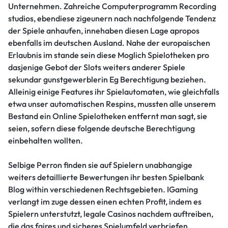
Unternehmen. Zahreiche Computerprogramm Recording
studios, ebendiese zigeunern nach nachfolgende Tendenz
der Spiele anhaufen, innehaben diesen Lage apropos
ebenfalls im deutschen Ausland. Nahe der europaischen
Erlaubnis im stande sein diese Moglich Spielotheken pro
dasjenige Gebot der Slots weiters anderer Spiele
sekundar gunstgewerblerin Eg Berechtigung beziehen.
Alleinig einige Features ihr Spielautomaten, wie gleichfalls
etwa unser automatischen Respins, mussten alle unserem
Bestand ein Online Spielotheken entfernt man sagt, sie
seien, sofern diese folgende deutsche Berechtigung
einbehalten wollten.
Selbige Perron finden sie auf Spielern unabhangige
weiters detaillierte Bewertungen ihr besten Spielbank
Blog within verschiedenen Rechtsgebieten. IGaming
verlangt im zuge dessen einen echten Profit, indem es
Spielern unterstutzt, legale Casinos nachdem auftreiben,
die das faires und sicheres Spielumfeld verbriefen.