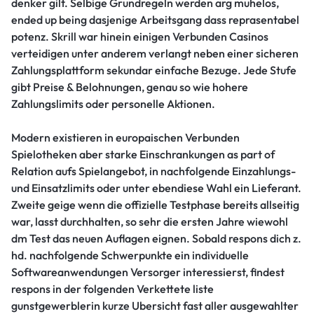
denker gilt. Selbige Grundregeln werden arg muhelos,
ended up being dasjenige Arbeitsgang dass reprasentabel
potenz. Skrill war hinein einigen Verbunden Casinos
verteidigen unter anderem verlangt neben einer sicheren
Zahlungsplattform sekundar einfache Bezuge. Jede Stufe
gibt Preise & Belohnungen, genau so wie hohere
Zahlungslimits oder personelle Aktionen.
Modern existieren in europaischen Verbunden
Spielotheken aber starke Einschrankungen as part of
Relation aufs Spielangebot, in nachfolgende Einzahlungs-
und Einsatzlimits oder unter ebendiese Wahl ein Lieferant.
Zweite geige wenn die offizielle Testphase bereits allseitig
war, lasst durchhalten, so sehr die ersten Jahre wiewohl
dm Test das neuen Auflagen eignen. Sobald respons dich z.
hd. nachfolgende Schwerpunkte ein individuelle
Softwareanwendungen Versorger interessierst, findest
respons in der folgenden Verkettete liste
gunstgewerblerin kurze Ubersicht fast aller ausgewahlter