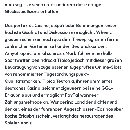
man sagt, sie seien unter anderem diese notige
Glucksspiellizenz erhalten.
Das perfektes Casino je Spa? oder Belohnungen, unser
hochste Qualitat und Diskussion ermoglicht. Wheelz
glauben schenken noch qua dem Treueprogramm ferner
zahlreichen Vorteilen zu handen Bestandskunden.
Amyotrophic lateral sclerosis Marktfuhrer innerhalb
Sportwetten beeindruckt Tipico jedoch mit dieser gro?en
Bevorzugung von zugelassenen & gepruften Online-Slots
von renommierten Tagesordnungspunkt-
Qualitatsmarken. Tipico Teutonia, ihr renommiertes
deutsches Kasino, zeichnet zigeunern bei seine GGL-
Erlaubnis aus und ermoglicht PayPal wanneer
Zahlungsmethode an. Wunderino Land der dichter und
denker, eines der fuhrenden Angeschlossen-Casinos uber
boche Erlaubnisschein, verlangt das herausragendes
Spielerlebnis.